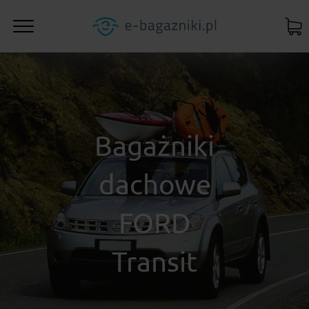
Bagażniki
dachowe
FORD
Transit