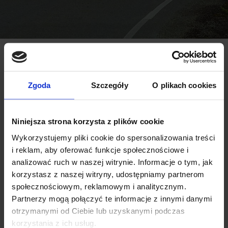
Do jakiego auta potrzebujesz bagażnik?
Marka auta:
Rok produkcji:
Zgoda
Szczegóły
O plikach cookies
Niniejsza strona korzysta z plików cookie
Model:
Wykorzystujemy pliki cookie do spersonalizowania treści
i reklam, aby oferować funkcje społecznościowe i
analizować ruch w naszej witrynie. Informacje o tym, jak
korzystasz z naszej witryny, udostępniamy partnerom
Wariant modelu:
społecznościowym, reklamowym i analitycznym.
Partnerzy mogą połączyć te informacje z innymi danymi
otrzymanymi od Ciebie lub uzyskanymi podczas
korzystania z ich usług.