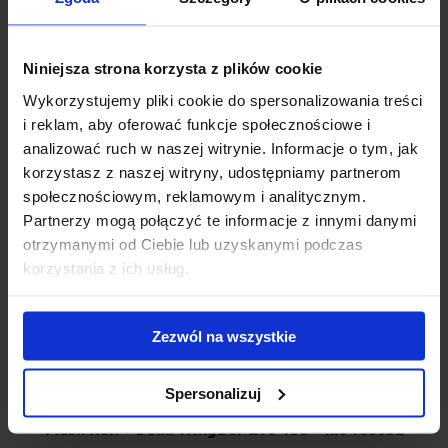
bagażnik nowej generacji do samochodów z relingiem zint...
1 441.00 zł
Niniejsza strona korzysta z plików cookie
Wykorzystujemy pliki cookie do spersonalizowania treści
i reklam, aby oferować funkcje społecznościowe i
analizować ruch w naszej witrynie. Informacje o tym, jak
korzystasz z naszej witryny, udostępniamy partnerom
społecznościowym, reklamowym i analitycznym.
Partnerzy mogą połączyć te informacje z innymi danymi
otrzymanymi od Ciebie lub uzyskanymi podczas
korzystania z ich usług.
Zezwól na wszystkie
Spersonalizuj
Bagażnik dachowy Thule Evo - stopy Thule Evo
Flush Rail + belki WingBar Evo 150 + kit 186032