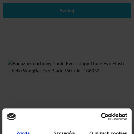
Szukaj
Bagażnik dachowy Thule Evo - stopy Thule Evo
Flush + belki WingBar Evo Black 150 + kit 186032
Thule Evo Flush Rail z aluminiową belką WingBar Evo to
Zgoda
Szczegóły
O plikach cookies