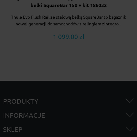
belki SquareBar 150 + kit 186032
Thule Evo Flush Rail ze stalową belką SquareBar to bagażnik
nowej generacji do samochodów z relingiem zintegro...
1 099.00 zł
PRODUKTY
INFORMACJE
SKLEP