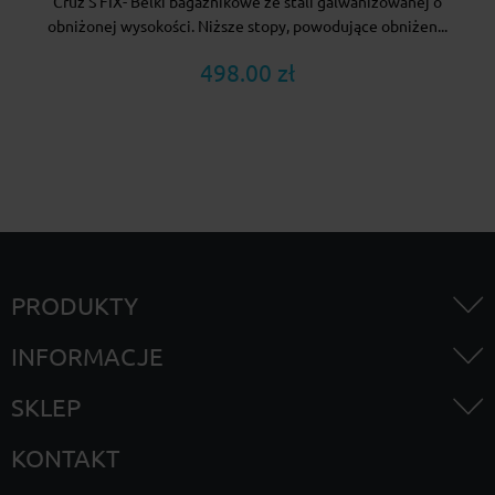
Cruz S FIX- Belki bagażnikowe ze stali galwanizowanej o
obniżonej wysokości. Niższe stopy, powodujące obniżen...
498.00 zł
PRODUKTY
INFORMACJE
SKLEP
KONTAKT