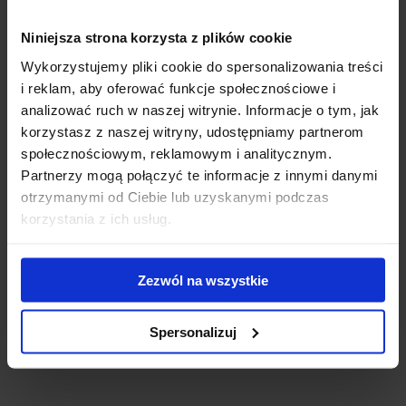
Niniejsza strona korzysta z plików cookie
Wykorzystujemy pliki cookie do spersonalizowania treści
i reklam, aby oferować funkcje społecznościowe i
analizować ruch w naszej witrynie. Informacje o tym, jak
korzystasz z naszej witryny, udostępniamy partnerom
Bagażnik Thule Evo - stopy Thule Evo Flush Rail +
społecznościowym, reklamowym i analitycznym.
belki WingBar Evo 118 + kit 186169
Partnerzy mogą połączyć te informacje z innymi danymi
Thule Evo Flush Rail z aluminiową belką WingBar Evo to
otrzymanymi od Ciebie lub uzyskanymi podczas
bagażnik nowej generacji do samochodów z relingiem zint...
korzystania z ich usług.
1 240.00 zł
Zezwól na wszystkie
Spersonalizuj