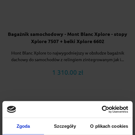
Bagażnik samochodowy - Mont Blanc Xplore - stopy
Xplore 7507 + belki Xplore 6602
Mont Blanc Xplore to najwygodniejszy w obsłudze bagażnik
dachowy do samochodów z relingiem zintegrowanym jak i...
1 310.00 zł
Zgoda
Szczegóły
O plikach cookies