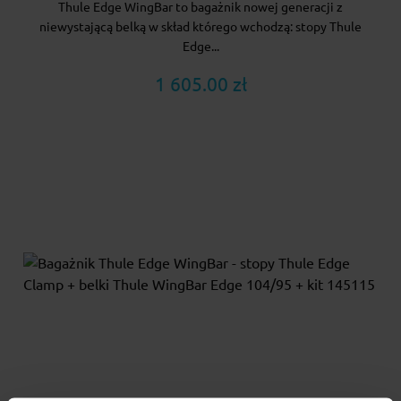
Thule Edge WingBar to bagażnik nowej generacji z
niewystającą belką w skład którego wchodzą: stopy Thule
Edge...
1 605.00 zł