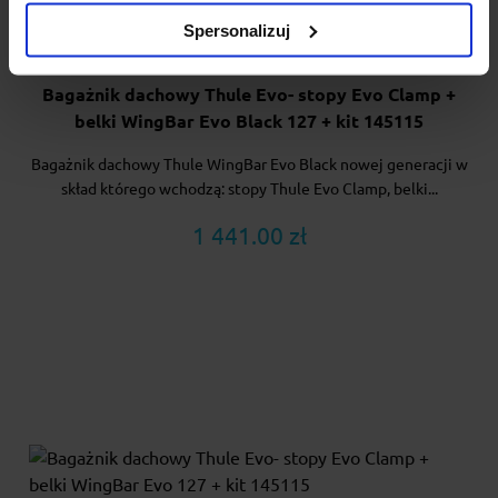
Spersonalizuj
Bagażnik dachowy Thule Evo- stopy Evo Clamp +
belki WingBar Evo Black 127 + kit 145115
Bagażnik dachowy Thule WingBar Evo Black nowej generacji w
skład którego wchodzą: stopy Thule Evo Clamp, belki...
1 441.00 zł