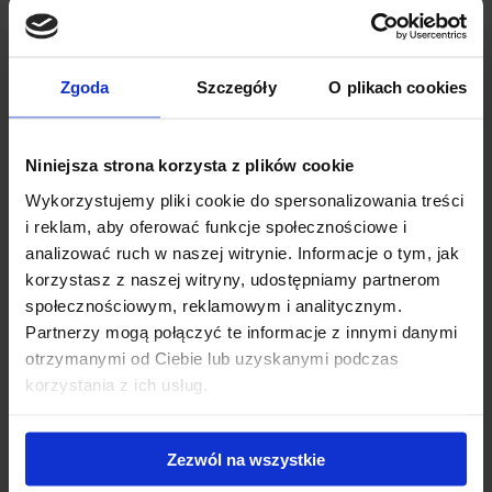
Bagażnik Thule Edge WingBar - stopy Thule Edge
Clamp + belki Thule WingBar Edge 104/95 + kit
145115
Zgoda
Szczegóły
O plikach cookies
Thule Edge WingBar to bagażnik nowej generacji z
niewystającą belką w skład którego wchodzą: stopy Thule
Edge...
Niniejsza strona korzysta z plików cookie
1 495.00 zł
Wykorzystujemy pliki cookie do spersonalizowania treści
i reklam, aby oferować funkcje społecznościowe i
analizować ruch w naszej witrynie. Informacje o tym, jak
korzystasz z naszej witryny, udostępniamy partnerom
społecznościowym, reklamowym i analitycznym.
Partnerzy mogą połączyć te informacje z innymi danymi
otrzymanymi od Ciebie lub uzyskanymi podczas
korzystania z ich usług.
Zezwól na wszystkie