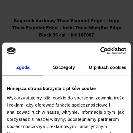
Bagażnik dachowy Thule Fixpoint Edge - stopy
Thule Fixpoint Edge + belki Thule WingBar Edge
Black 95 cm + kit 187087
Thule Edge Fixpoint z aluminiową belką WingBar Edge to
bagażnik nowej generacji do samochodów z fabrycznymi pu...
1 605.00 zł
Zgoda
Szczegóły
O plikach cookies
Niniejsza strona korzysta z plików cookie
Wykorzystujemy pliki cookie do spersonalizowania treści
i reklam, aby oferować funkcje społecznościowe i
analizować ruch w naszej witrynie. Informacje o tym, jak
korzystasz z naszej witryny, udostępniamy partnerom
społecznościowym, reklamowym i analitycznym.