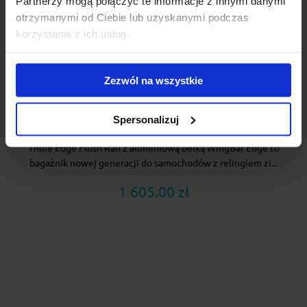
Partnerzy mogą połączyć te informacje z innymi danymi
otrzymanymi od Ciebie lub uzyskanymi podczas
korzystania z ich usług.
Zezwól na wszystkie
Bagażnik dachowy Thule WingBar Edge- stopy
Thule Edge Flush Rail + belki Thule WingBar Edge
Spersonalizuj
Black 86 cm + kit 186052
Thule Edge Flush Rail z aluminiową belką WingBar Edge to
bagażnik nowej generacji do samochodów z relingiem zi...
1 605.00 zł