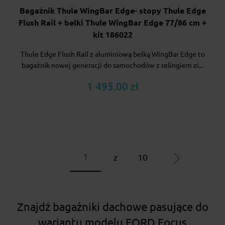
Bagażnik Thule WingBar Edge- stopy Thule Edge
Flush Rail + belki Thule WingBar Edge 77/86 cm +
kit 186022
Thule Edge Flush Rail z aluminiową belką WingBar Edge to
bagażnik nowej generacji do samochodów z relingiem zi...
1 495.00 zł
z
10
Znajdź bagażniki dachowe pasujące do
wariantu modelu FORD Focus