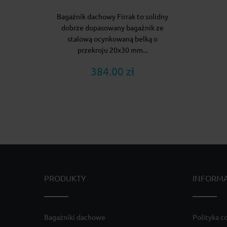
Bagażnik dachowy Firrak to solidny
dobrze dopasowany bagażnik ze
stalową ocynkowaną belką o
przekroju 20x30 mm...
384.00 zł
PRODUKTY
INFORM
Bagażniki dachowe
Polityka c