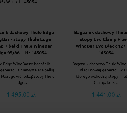
żnik dachowy Thule Edge
Bagażnik dachowy Thule
gBar - stopy Thule Edge
stopy Evo Clamp + be
p + belki Thule WingBar
WingBar Evo Black 127 
ge 95/86 + kit 145054
145054
e Edge WingBar to bagażnik
Bagażnik dachowy Thule Wing
generacji z niewystającą belką
Black nowej generacji w s
d którego wchodzą: stopy Thule
którego wchodzą: stopy Thul
Edge...
Clamp, belki...
1 495.00 zł
1 441.00 zł