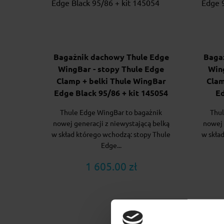
Bagażnik dachowy Thule Edge
Baga
WingBar - stopy Thule Edge
Win
Clamp + belki Thule WingBar
Clam
Edge Black 95/86 + kit 145054
Ed
Thule Edge WingBar to bagażnik
Thul
nowej generacji z niewystającą belką
nowej 
w skład którego wchodzą: stopy Thule
w skła
Edge...
1 605.00 zł