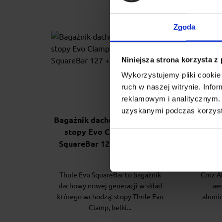
Zgoda
Niniejsza strona korzysta z
Wykorzystujemy pliki cookie 
ruch w naszej witrynie. Inf
reklamowym i analitycznym. 
uzyskanymi podczas korzysta
Bagażnik dachowy Thule Evo-
Baga
stopy Evo Clamp + belki
Dark 
SquareBar 127 + kit 145054
Thule Evo SquareBar to bagażnik
Cruz A
dachowy nowej generacji w skład
ae
którego wchodzą: stopy Thule Evo
alumi
Clamp, belki...