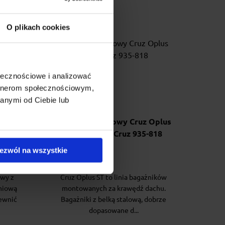
O plikach cookies
ołecznościowe i analizować
artnerom społecznościowym,
anymi od Ciebie lub
 Airo
Bagażnik dachowy Cruz Oplus
818
ST120 + kity Cruz 935-818
ezwól na wszystkie
owy z
Cruz Oplus ST to linia bagażników
niową
montowanych za krawędź dachu.
ewnić
Bagażniki z belką stalową, dobrze
dopasowane d...