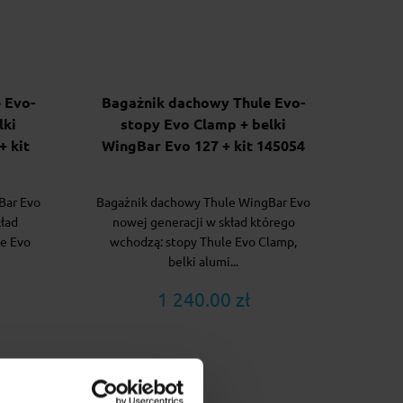
 Evo-
Bagażnik dachowy Thule Evo-
lki
stopy Evo Clamp + belki
+ kit
WingBar Evo 127 + kit 145054
Bar Evo
Bagażnik dachowy Thule WingBar Evo
kład
nowej generacji w skład którego
e Evo
wchodzą: stopy Thule Evo Clamp,
belki alumi...
1 240.00 zł