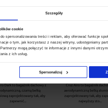
Szczegóły
 plików cookie
do spersonalizowania treści i reklam, aby oferować funkcje sp
ormacje o tym, jak korzystasz z naszej witryny, udostępniamy p
Partnerzy mogą połączyć te informacje z innymi danymi otrzym
nia z ich usług.
żnik dachowy Cruz Airo
Bagażnik dachowy Cruz
T118 + kity Cruz 935-818
T118 + kity Cruz 935-
Spersonalizuj
Z
iro Dark to bagażnik dachowy z
Cruz Airo to bagażnik dach
rodynamiczną, czarną belką
aerodynamiczną belką alumi
niową zaprojektowany tak, aby
zaprojektowany tak, aby zap
zapewnić...
najwyższy sto...