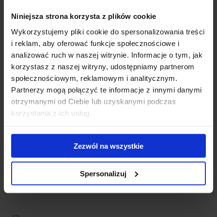
Niniejsza strona korzysta z plików cookie
Wykorzystujemy pliki cookie do spersonalizowania treści
i reklam, aby oferować funkcje społecznościowe i
analizować ruch w naszej witrynie. Informacje o tym, jak
Bagażnik Firrak onus pro HD 3x160 + głowice
korzystasz z naszej witryny, udostępniamy partnerom
R120202205
społecznościowym, reklamowym i analitycznym.
Partnerzy mogą połączyć te informacje z innymi danymi
Bagażnik Firrak onus pro HD z belką stalową o przekroju 3,5 x
otrzymanymi od Ciebie lub uzyskanymi podczas
3,5 cm (mocny) montowany w fabryczne punkty. W...
korzystania z ich usług.
609.00 zł
Zezwól na wszystkie
Spersonalizuj