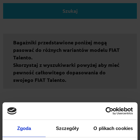
Szukaj
Bagażniki przedstawione poniżej mogą
pasować do różnych wariantów modelu FIAT
Talento.
Skorzystaj z wyszukiwarki powyżej aby mieć
pewność całkowitego dopasowania do
swojego FIAT Talento.
Zgoda
Szczegóły
O plikach cookies