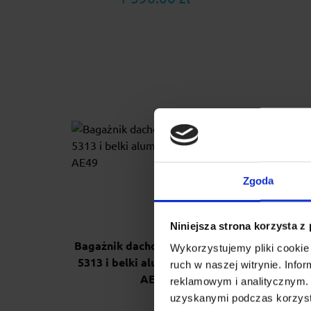
Zgoda
Niniejsza strona korzysta z
Bagażnik dachowy stopy AMC
Baga
Wykorzystujemy pliki cookie 
5313 i belki aluminiowe Aero
Fus
ruch w naszej witrynie. Inf
AE49
reklamowym i analitycznym. 
uzyskanymi podczas korzysta