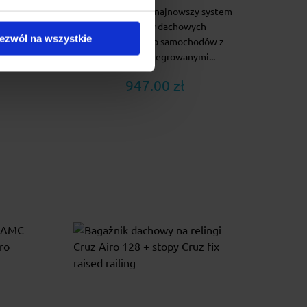
żnik
Cruz Airo Fuse to najnowszy system
do
bagażników dachowych
ezwól na wszystkie
ch
przeznaczony do samochodów z
yc...
relingami zintegrowanymi...
947.00 zł