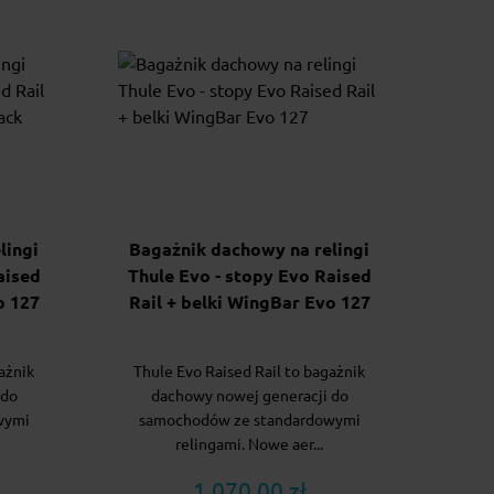
lingi
Bagażnik dachowy na relingi
aised
Thule Evo - stopy Evo Raised
o 127
Rail + belki WingBar Evo 127
ażnik
Thule Evo Raised Rail to bagażnik
 do
dachowy nowej generacji do
wymi
samochodów ze standardowymi
relingami. Nowe aer...
1 070.00 zł