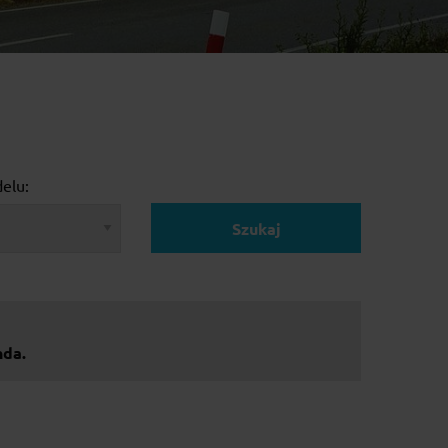
elu:
Szukaj
nda.