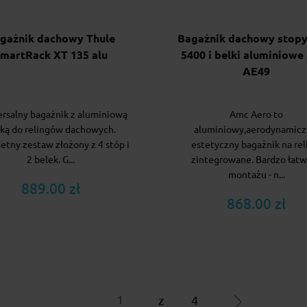
gażnik dachowy Thule
Bagażnik dachowy stop
martRack XT 135 alu
5400 i belki aluminiowe
AE49
rsalny bagażnik z aluminiową
Amc Aero to
ką do relingów dachowych.
aluminiowy,aerodynamicz
tny zestaw złożony z 4 stóp i
estetyczny bagażnik na rel
2 belek. G...
zintegrowane. Bardzo łat
montażu - n...
889.00 zł
868.00 zł
z
4