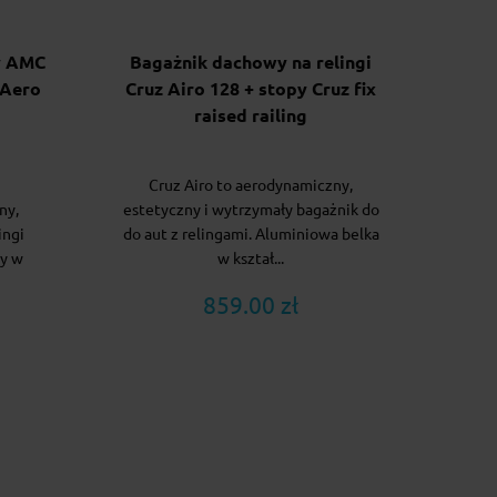
y AMC
Bagażnik dachowy na relingi
 Aero
Cruz Airo 128 + stopy Cruz fix
raised railing
Cruz Airo to aerodynamiczny,
ny,
estetyczny i wytrzymały bagażnik do
ingi
do aut z relingami. Aluminiowa belka
wy w
w kształ...
859.00 zł