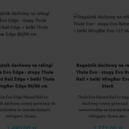
żnik dachowy na relingi
Bagażnik dachowy na re
e Evo Edge - stopy Thule
Thule Evo - stopy Evo R
d Rail Edge + belki Thule
Rail + belki WingBar Ev
ingBar Edge 86/86 cm
black
ule Evo Edge Raised Rail to
Thule Evo Raised Rail to bag
ik dachowy nowej generacji do
dachowy nowej generacji
ochodów ze standardowymi
samochodów ze standardo
relingami. Nowa...
relingami. Nowe aer...
1 480.00 zł
1 271.00 zł