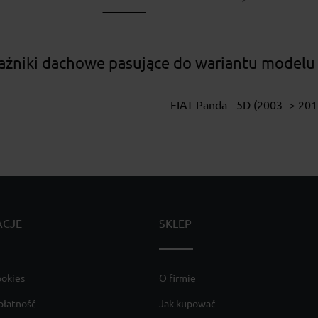
ażniki dachowe pasujące do wariantu modelu
FIAT Panda - 5D (2003 -> 201
ACJE
SKLEP
ookies
O firmie
płatność
Jak kupować