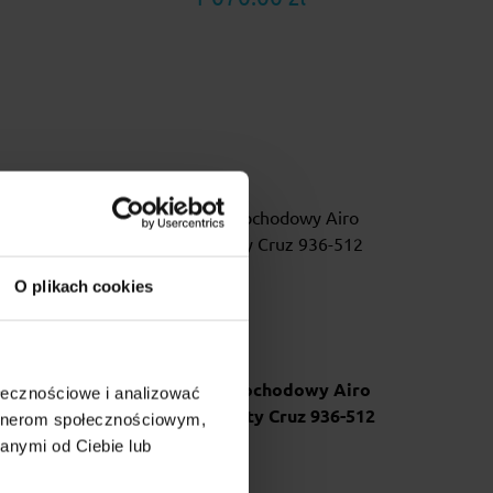
O plikach cookies
Atera
Bagażnik samochodowy Airo
ołecznościowe i analizować
2
Fuse 90/90 + kity Cruz 936-512
artnerom społecznościowym,
anymi od Ciebie lub