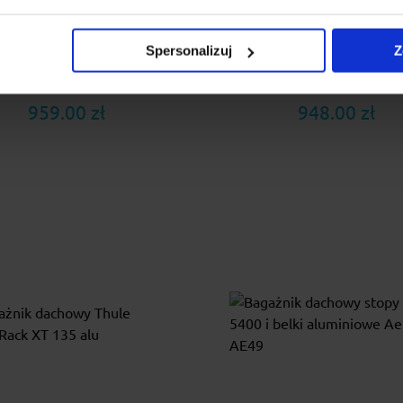
 Airo Fuse Dark to najnowszy
Najnowszej generacji baga
tem bagażników dachowych
dachowy przeznaczony 
Spersonalizuj
Z
eznaczony do samochodów z
samochodów posiadający
relingami zintegrowa...
zintegrowane relingi lub trad
959.00 zł
948.00 zł