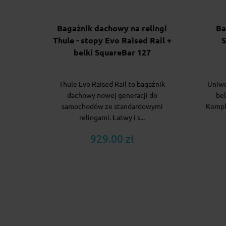
Bagażnik dachowy na relingi
Ba
Thule - stopy Evo Raised Rail +
S
belki SquareBar 127
Thule Evo Raised Rail to bagażnik
Uniwe
dachowy nowej generacji do
bel
samochodów ze standardowymi
Komple
relingami. Łatwy i s...
929.00 zł