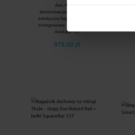
Amc Aero to
Cruz
aluminiowy,aerodynamiczny,
sys
estetyczny bagażnik na relingi
prz
zintegrowane. Bardzo łatwy w
montażu - n...
978.00 zł