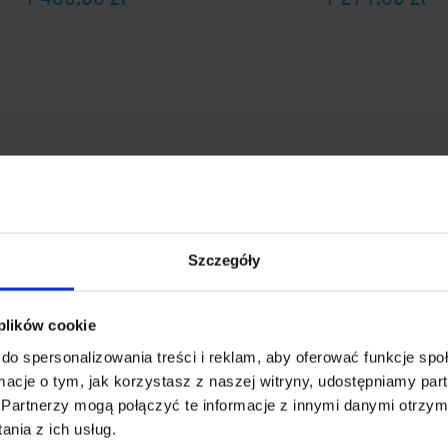
Szczegóły
 plików cookie
żnik samochodowy Airo
Bagażnik samochodowy 
do spersonalizowania treści i reklam, aby oferować funkcje sp
e Dark 90/90 + kity Cruz
Signo RTD Aero 12
ormacje o tym, jak korzystasz z naszej witryny, udostępniamy p
936-512
Partnerzy mogą połączyć te informacje z innymi danymi otrzym
nia z ich usług.