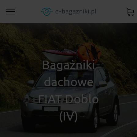
Bagażniki
dachowe
FIAT Doblo
(IV)