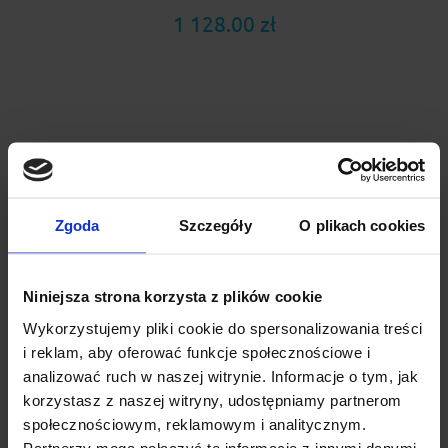
1 128.00 zł
Zgoda
Szczegóły
O plikach cookies
Niniejsza strona korzysta z plików cookie
Wykorzystujemy pliki cookie do spersonalizowania treści
i reklam, aby oferować funkcje społecznościowe i
analizować ruch w naszej witrynie. Informacje o tym, jak
CRUZ Cargo Xpro 2022 SF 3 x 130 + Kity Cruz 934-
korzystasz z naszej witryny, udostępniamy partnerom
410
społecznościowym, reklamowym i analitycznym.
Cruz Cargo Xpro SF 2022 to wzmocniony bagażnik ze
Partnerzy mogą połączyć te informacje z innymi danymi