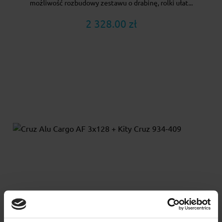
możliwość rozbudowy zestawu o drabinę, rolki ułat...
2 328.00 zł
Cruz Alu Cargo AF 3x128 + Kity Cruz 934-409
Cruz Alu - Solidny mocny bagażnik bazowy. Belka z rowkiem