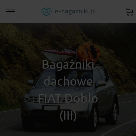
Bagażniki
dachowe
FIAT Doblo
(III)