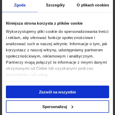
montażowym (t-profil) umożliwia montaż z pomocą wsu...
Zgoda
Szczegóły
O plikach cookies
1 128.00 zł
Niniejsza strona korzysta z plików cookie
Wykorzystujemy pliki cookie do spersonalizowania treści
i reklam, aby oferować funkcje społecznościowe i
analizować ruch w naszej witrynie. Informacje o tym, jak
korzystasz z naszej witryny, udostępniamy partnerom
społecznościowym, reklamowym i analitycznym.
Partnerzy mogą połączyć te informacje z innymi danymi
otrzymanymi od Ciebie lub uzyskanymi podczas
korzystania z ich usług.
Zezwól na wszystkie
Spersonalizuj
CRUZ Cargo Xpro 2022 SF 3 x 130 + Kity Cruz 934-
409