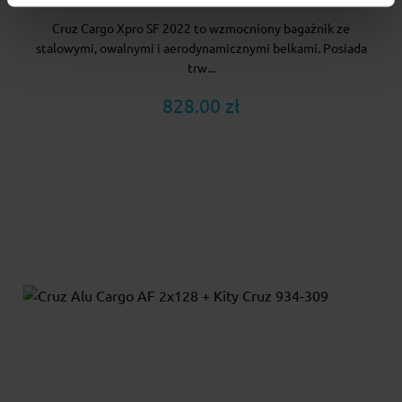
Cruz Cargo Xpro SF 2022 to wzmocniony bagażnik ze
stalowymi, owalnymi i aerodynamicznymi belkami. Posiada
trw...
828.00 zł