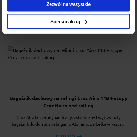
Zezwól na wszystkie
Spersonalizuj
Bagażnik dachowy na relingi Cruz Airo 118 + stopy
Cruz fix raised railing
Cruz Airo to aerodynamiczny, estetyczny i wytrzymały
bagażnik do do aut z relingami. Aluminiowa belka w kształ...