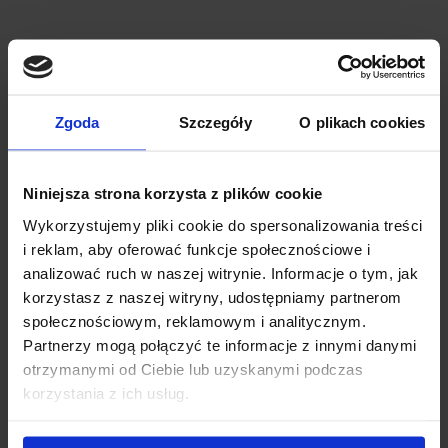
Zgoda
Szczegóły
O plikach cookies
Niniejsza strona korzysta z plików cookie
Wykorzystujemy pliki cookie do spersonalizowania treści
i reklam, aby oferować funkcje społecznościowe i
analizować ruch w naszej witrynie. Informacje o tym, jak
Bagażnik dachowy na relingi Cruz Airo Dark 118 +
korzystasz z naszej witryny, udostępniamy partnerom
stopy Cruz fix raised railing
społecznościowym, reklamowym i analitycznym.
Partnerzy mogą połączyć te informacje z innymi danymi
ruz Airo to aerodynamiczny, estetyczny i wytrzymały bagażnik
otrzymanymi od Ciebie lub uzyskanymi podczas
do do aut z relingami. Aluminiowa belka w kształc...
korzystania z ich usług.
838.00 zł