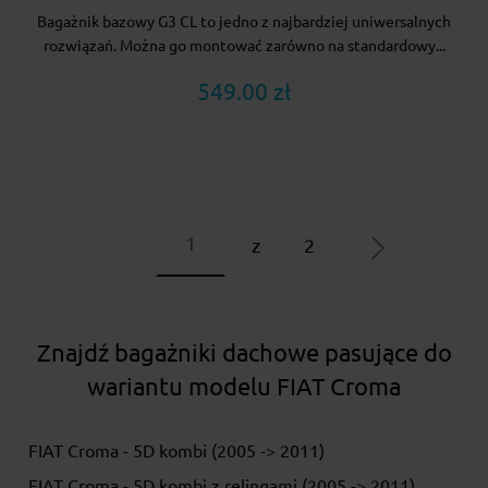
Bagażnik bazowy G3 CL to jedno z najbardziej uniwersalnych
rozwiązań. Można go montować zarówno na standardowy...
549.00 zł
z
2
Znajdź bagażniki dachowe pasujące do
wariantu modelu FIAT Croma
FIAT Croma - 5D kombi (2005 -> 2011)
FIAT Croma - 5D kombi z relingami (2005 -> 2011)