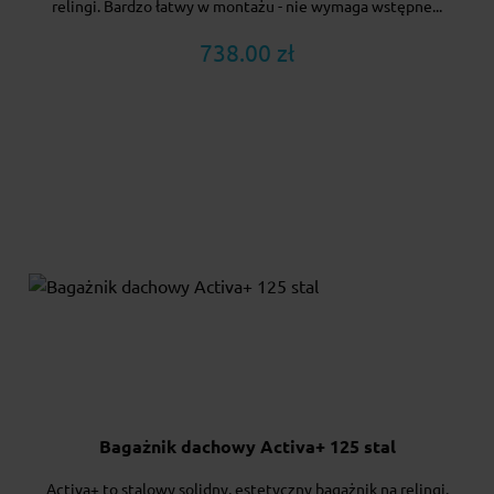
relingi. Bardzo łatwy w montażu - nie wymaga wstępne...
738.00 zł
Bagażnik dachowy Activa+ 125 stal
Activa+ to stalowy solidny, estetyczny bagażnik na relingi.