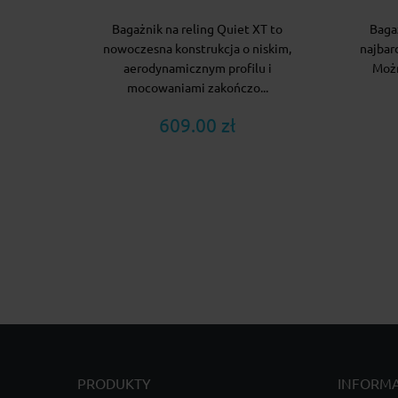
Bagażnik na reling Quiet XT to
Baga
nowoczesna konstrukcja o niskim,
najbar
aerodynamicznym profilu i
Moż
mocowaniami zakończo...
609.00 zł
PRODUKTY
INFORM