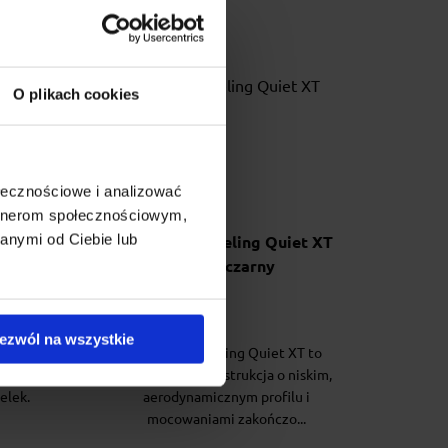
O plikach cookies
ołecznościowe i analizować
artnerom społecznościowym,
anymi od Ciebie lub
ule
Bagażnik na reling Quiet XT
78/78 czarny
ezwól na wszystkie
ą belką
Bagażnik na reling Quiet XT to
pletny
nowoczesna konstrukcja o niskim,
elek.
aerodynamicznym profilu i
mocowaniami zakończo...