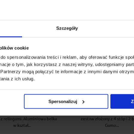
Szczegóły
 plików cookie
do spersonalizowania treści i reklam, aby oferować funkcje sp
ormacje o tym, jak korzystasz z naszej witryny, udostępniamy p
Partnerzy mogą połączyć te informacje z innymi danymi otrzym
żnik dachowy na relingi
Bagażnik dachowy Th
nia z ich usług.
Airo 118 + stopy Cruz fix
SmartRack XT 118
raised railing
Spersonalizuj
Z
uz Airo to aerodynamiczny,
Uniwersalny bagażnik z stalow
czny i wytrzymały bagażnik do
do relingów dachowych. Kom
 z relingami. Aluminiowa belka
zestaw złożony z 4 stóp i 2 b
w kształ...
Gumo...