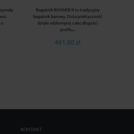
rzymały
Bagażnik RUNNER II to tradycyjny
ami.
bagażnik bazowy. Duża praktyczność
 o
dzięki odsłoniętej całej długości
profilu...
461.00 zł
KONTAKT