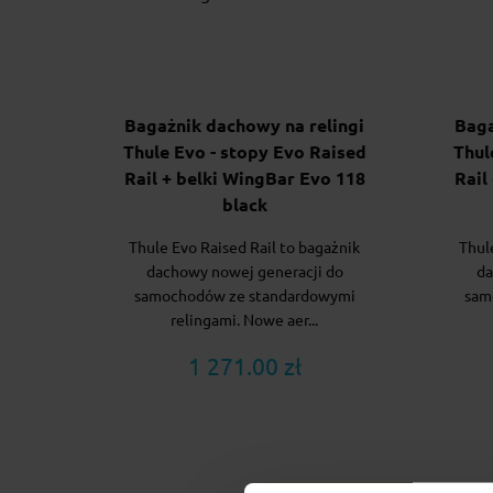
Bagażnik dachowy na relingi
Baga
Thule Evo - stopy Evo Raised
Thul
Rail + belki WingBar Evo 118
Rail
black
Thule Evo Raised Rail to bagażnik
Thul
dachowy nowej generacji do
da
samochodów ze standardowymi
sam
relingami. Nowe aer...
1 271.00 zł