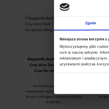
Zgoda
Niniejsza strona korzysta z
Wykorzystujemy pliki cookie 
ruch w naszej witrynie. Inf
reklamowym i analitycznym. 
Bagażnik dachowy na relingi
Baga
uzyskanymi podczas korzysta
Cruz Airo Dark 118 + stopy
Cruz 
Cruz fix raised railing
ruz Airo to aerodynamiczny,
Cr
estetyczny i wytrzymały bagażnik do
estety
do aut z relingami. Aluminiowa belka
do aut
w kształc...