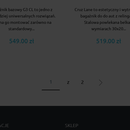
żnik bazowy G3 CL to jedno z
Cruz Lane to estetyczny i wyt
dziej uniwersalnych rozwiązań.
bagażnik do do aut z reling
na go montować zarówno na
Stalowa powlekana belka
standardowy...
wymiarach 30x20...
549.00 zł
519.00 zł
z
2
ACJE
SKLEP