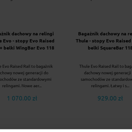
żnik dachowy na relingi
Bagażnik dachowy na re
e Evo - stopy Evo Raised
Thule - stopy Evo Raised 
 + belki WingBar Evo 118
belki SquareBar 11
e Evo Raised Rail to bagażnik
Thule Evo Raised Rail to bag
chowy nowej generacji do
dachowy nowej generacji
ochodów ze standardowymi
samochodów ze standardo
relingami. Nowe aer...
relingami. Łatwy i s...
1 070.00 zł
929.00 zł