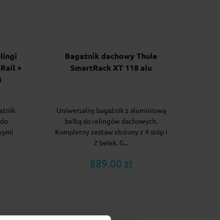
lingi
Bagażnik dachowy Thule
Rail +
SmartRack XT 118 alu
8
ażnik
Uniwersalny bagażnik z aluminiową
 do
belką do relingów dachowych.
wymi
Kompletny zestaw złożony z 4 stóp i
2 belek. G...
889.00 zł