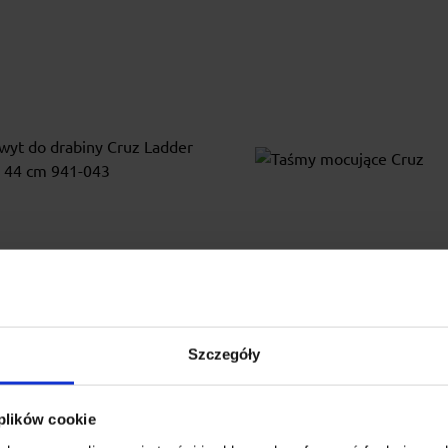
hwyt do drabiny Cruz
Taśmy mocujące Cru
er Clamp 44 cm 941-043
Szczegóły
wacyjny uchwyt do drabin o
Solidne taśmy z klamerką
eleganckim wzornictwie,
bezpiecznego mocowania ładu
 plików cookie
omiczny i prosty w montażu.
x 300 cm