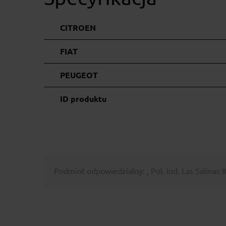
CITROEN
FIAT
PEUGEOT
ID produktu
Podmiot odpowiedzialny: , Pol. Ind. Las Salinas I