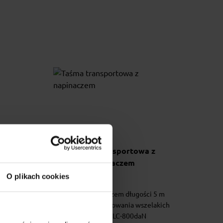
z
Taśma transportowa z
napinaczem
O plikach cookies
 do
Taśma z napinaczem długości 5 m
nku. 2
doskonała do mocowania wszelakich
ładunków. LC-800daN