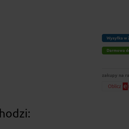
Wysyłka w 
Darmowa d
zakupy na ra
hodzi: