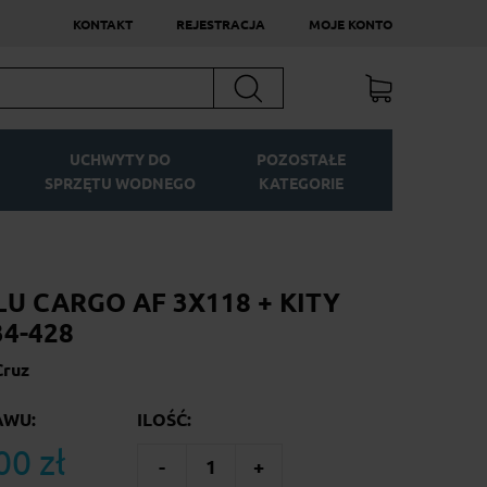
KONTAKT
REJESTRACJA
MOJE KONTO
Szukaj
UCHWYTY DO
POZOSTAŁE
SPRZĘTU WODNEGO
KATEGORIE
LU CARGO AF 3X118 + KITY
34-428
Cruz
AWU:
ILOŚĆ:
00 zł
-
1
+