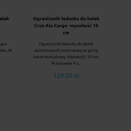
elek
Ogranicznik ładunku do belek
Cruz Alu Cargo -wysokość 10
cm
jące
Ogranicznik ładunku do belek
unku. W
aluminiowych montowany w górny
kanał montażowy. Wysokość: 10 cm.
W zestawie 4 s...
129.00 zł