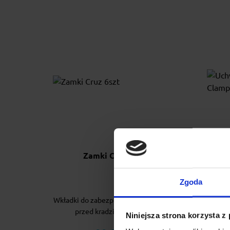
Zamki Cruz 6szt
Uc
Ladd
Zgoda
Wkładki do zabezpieczenia bagażnika
Inno
przed kradzieżą. 6 sztuk.
Niniejsza strona korzysta z
ergon