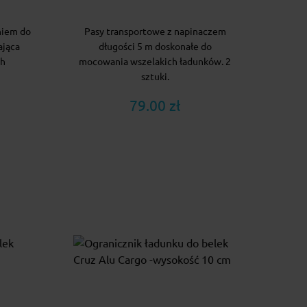
niem do
Pasy transportowe z napinaczem
ająca
długości 5 m doskonałe do
ch
mocowania wszelakich ładunków. 2
sztuki.
79.00 zł