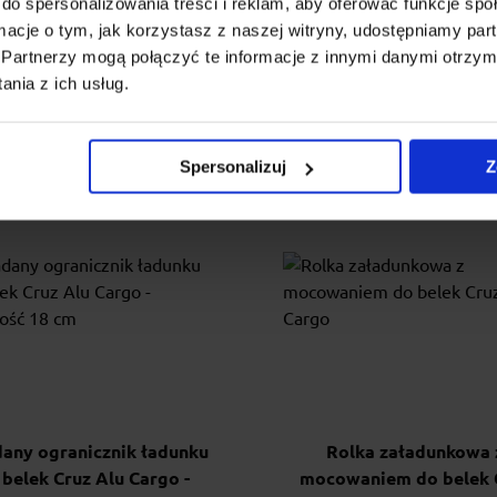
do spersonalizowania treści i reklam, aby oferować funkcje sp
Konstrukcja uchwytu d...
54.00 zł
ormacje o tym, jak korzystasz z naszej witryny, udostępniamy p
349.00 zł
Partnerzy mogą połączyć te informacje z innymi danymi otrzym
nia z ich usług.
Spersonalizuj
Z
dany ogranicznik ładunku
Rolka załadunkowa 
 belek Cruz Alu Cargo -
mocowaniem do belek 