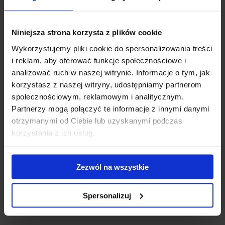
Niniejsza strona korzysta z plików cookie
Wykorzystujemy pliki cookie do spersonalizowania treści
i reklam, aby oferować funkcje społecznościowe i
analizować ruch w naszej witrynie. Informacje o tym, jak
korzystasz z naszej witryny, udostępniamy partnerom
Bagażnik dachowy Firrak T105 z zestawem
społecznościowym, reklamowym i analitycznym.
montażowym R120101185
Partnerzy mogą połączyć te informacje z innymi danymi
Bagażnik dachowy Firrak to solidny dobrze dopasowany
otrzymanymi od Ciebie lub uzyskanymi podczas
bagażnik ze stalową ocynkowaną belką o przekroju 20x30 mm...
korzystania z ich usług.
379.00 zł
Zezwól na wszystkie
Spersonalizuj