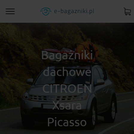
Bagażniki
dachowe
CITROEN
Xsara
Picasso