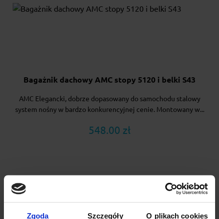
Bagażnik dachowy AMC stopy 5120 i belki S43
AMC Elegancki, dobrze dopasowany do samochodu stalowy
system nośny w bardzo konkurencyjnej cenie. Montowany w...
548.00 zł
Zgoda
Szczegóły
O plikach cookies