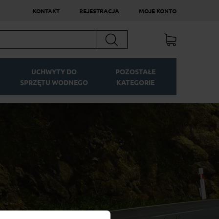
KONTAKT
REJESTRACJA
MOJE KONTO
Szukaj
UCHWYTY DO
POZOSTAŁE
SPRZĘTU WODNEGO
KATEGORIE