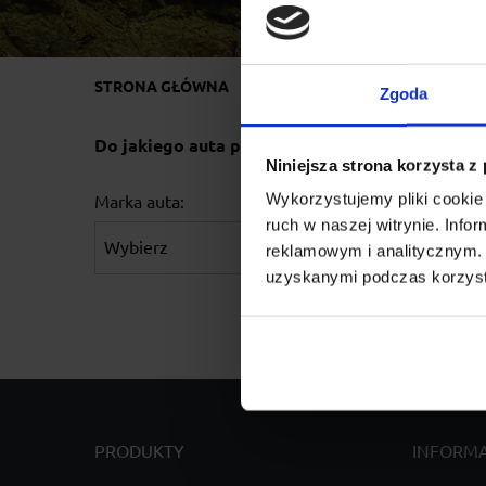
STRONA GŁÓWNA
BAGAŻNIKI DACHOWE
CI
Zgoda
Do jakiego auta potrzebujesz bagażnik?
Niniejsza strona korzysta z
Wykorzystujemy pliki cookie 
Marka auta:
Rok produkcji:
ruch w naszej witrynie. Inf
reklamowym i analitycznym. 
uzyskanymi podczas korzysta
PRODUKTY
INFORM