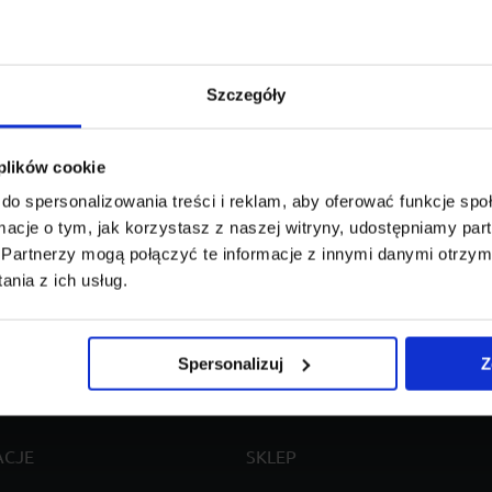
TROEN
DS4
Szczegóły
 plików cookie
do spersonalizowania treści i reklam, aby oferować funkcje sp
Model:
Wariant mod
ormacje o tym, jak korzystasz z naszej witryny, udostępniamy p
Partnerzy mogą połączyć te informacje z innymi danymi otrzym
nia z ich usług.
Spersonalizuj
Z
ACJE
SKLEP