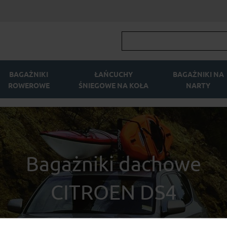
BAGAŻNIKI
ŁAŃCUCHY
BAGAŻNIKI NA
ROWEROWE
ŚNIEGOWE NA KOŁA
NARTY
Bagażniki dachowe
CITROEN DS4