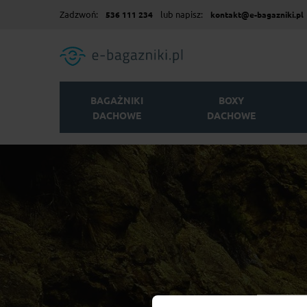
Zadzwoń:
lub napisz:
536 111 234
kontakt@e-bagazniki.pl
BAGAŻNIKI
BOXY
DACHOWE
DACHOWE