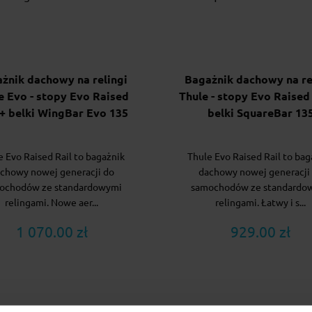
żnik dachowy na relingi
Bagażnik dachowy na re
e Evo - stopy Evo Raised
Thule - stopy Evo Raised 
 + belki WingBar Evo 135
belki SquareBar 13
e Evo Raised Rail to bagażnik
Thule Evo Raised Rail to bag
chowy nowej generacji do
dachowy nowej generacji
ochodów ze standardowymi
samochodów ze standardo
relingami. Nowe aer...
relingami. Łatwy i s...
1 070.00 zł
929.00 zł