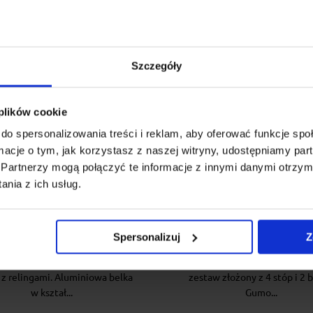
Szczegóły
 plików cookie
do spersonalizowania treści i reklam, aby oferować funkcje sp
ormacje o tym, jak korzystasz z naszej witryny, udostępniamy p
Partnerzy mogą połączyć te informacje z innymi danymi otrzym
żnik dachowy na relingi
Bagażnik dachowy Th
nia z ich usług.
z Airo Dark 133 + stopy
SmartRack XT 135
ruz fix raised railing
Spersonalizuj
Z
uz Airo to aerodynamiczny,
Uniwersalny bagażnik z stalow
czny i wytrzymały bagażnik do
do relingów dachowych. Kom
 z relingami. Aluminiowa belka
zestaw złożony z 4 stóp i 2 b
w kształ...
Gumo...