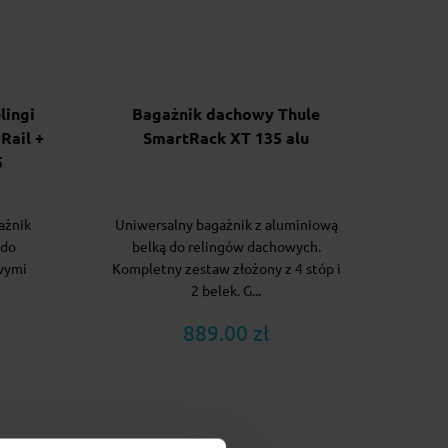
lingi
Bagażnik dachowy Thule
Rail +
SmartRack XT 135 alu
5
ażnik
Uniwersalny bagażnik z aluminiową
 do
belką do relingów dachowych.
wymi
Kompletny zestaw złożony z 4 stóp i
2 belek. G...
889.00 zł