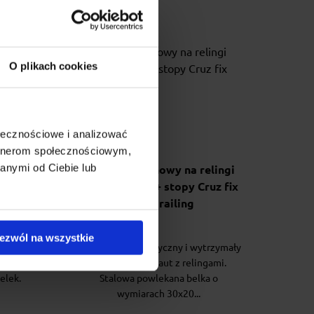
O plikach cookies
ołecznościowe i analizować
artnerom społecznościowym,
anymi od Ciebie lub
ule
Bagażnik dachowy na relingi
Cruz Lane 133 + stopy Cruz fix
raised railing
ezwól na wszystkie
ą belką
Cruz Lane to estetyczny i wytrzymały
pletny
bagażnik do do aut z relingami.
elek.
Stalowa powlekana belka o
wymiarach 30x20...