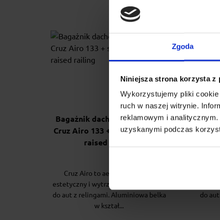
Zgoda
Niniejsza strona korzysta z
Wykorzystujemy pliki cookie 
ruch w naszej witrynie. Inf
reklamowym i analitycznym. 
Bagażnik dachowy na relingi
Baga
uzyskanymi podczas korzysta
Cruz Airo 133 + stopy Cruz fix
Cru
raised railing
C
Cruz Airo to aerodynamiczny,
Cr
estetyczny i wytrzymały bagażnik do
estety
do aut z relingami. Aluminiowa belka
do aut
w kształ...