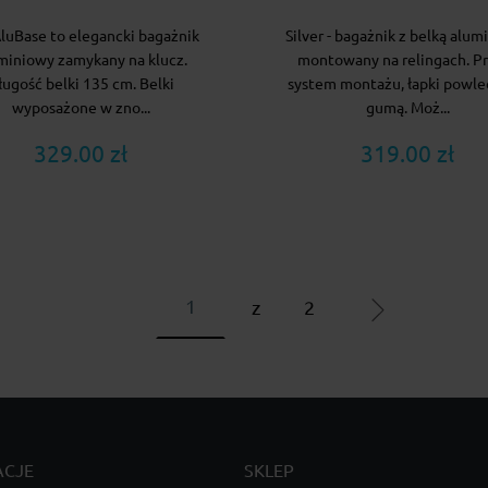
luBase to elegancki bagażnik
Silver - bagażnik z belką alu
miniowy zamykany na klucz.
montowany na relingach. P
ługość belki 135 cm. Belki
system montażu, łapki powl
wyposażone w zno...
gumą. Moż...
329.00 zł
319.00 zł
z
2
ACJE
SKLEP