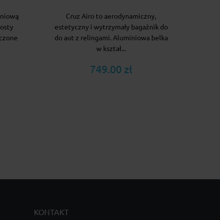
miniową
Cruz Airo to aerodynamiczny,
rosty
estetyczny i wytrzymały bagażnik do
eczone
do aut z relingami. Aluminiowa belka
w kształ...
749.00 zł
KONTAKT