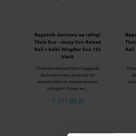
Bagażnik dachowy na relingi
Baga
Thule Evo - stopy Evo Raised
Thul
Rail + belki WingBar Evo 135
Rail
black
Thule Evo Raised Rail to bagażnik
Thul
dachowy nowej generacji do
da
samochodów ze standardowymi
sam
relingami. Nowe aer...
1 271.00 zł