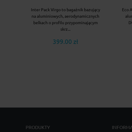
Inter Pack Virgo to bagażnik bazujący
Eco A
na aluminiowych, aerodynamicznych
alu
belkach o profilu przypominającym
D
skrz...
399.00 zł
PRODUKTY
INFORM