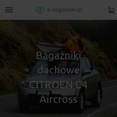
Bagażniki
dachowe
CITROEN C4
Aircross