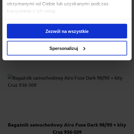
otrzymanymi od Ciebie lub uzyskanymi podczas
na relingi zintegrowane. Bardzo łatwy w montażu - n...
korzystania z ich usług.
978.00 zł
Zezwól na wszystkie
Spersonalizuj
Bagażnik samochodowy Airo Fuse Dark 98/90 + kity
Cruz 936-509