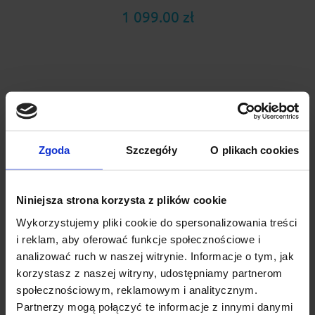
1 099.00 zł
Zgoda
Szczegóły
O plikach cookies
Niniejsza strona korzysta z plików cookie
Wykorzystujemy pliki cookie do spersonalizowania treści
i reklam, aby oferować funkcje społecznościowe i
analizować ruch w naszej witrynie. Informacje o tym, jak
Bagażnik dachowy stopy AMC 5414 i belki
korzystasz z naszej witryny, udostępniamy partnerom
aluminiowe Aero AE49
społecznościowym, reklamowym i analitycznym.
Partnerzy mogą połączyć te informacje z innymi danymi
Amc Aero to aluminiowy,aerodynamiczny, estetyczny bagażnik