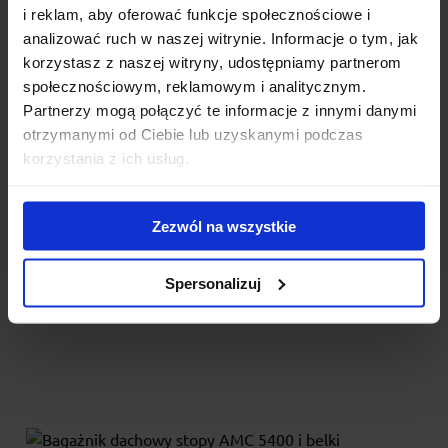
i reklam, aby oferować funkcje społecznościowe i
analizować ruch w naszej witrynie. Informacje o tym, jak
korzystasz z naszej witryny, udostępniamy partnerom
społecznościowym, reklamowym i analitycznym.
Partnerzy mogą połączyć te informacje z innymi danymi
Bagażnik dachowy na relingi Thule - stopy Evo
otrzymanymi od Ciebie lub uzyskanymi podczas
Raised Rail + belki SquareBar 118
korzystania z ich usług.
Thule Evo Raised Rail to bagażnik dachowy nowej generacji do
samochodów ze standardowymi relingami. Łatwy i s...
Zezwól na wszystkie
929.00 zł
Spersonalizuj