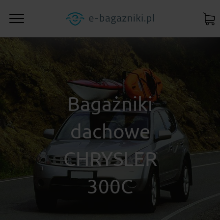
Bagażniki
dachowe
CHRYSLER
300C