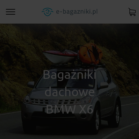
Bagażniki
dachowe
BMW X6