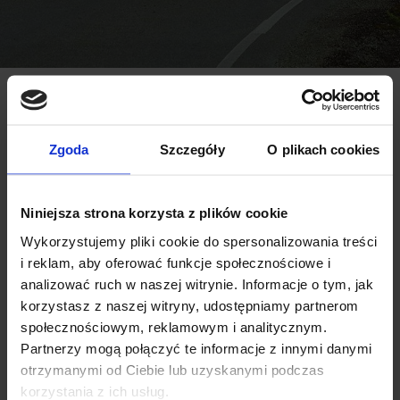
Do jakiego auta potrzebujesz bagażnik?
Marka auta:
Rok produkcji:
Zgoda
Szczegóły
O plikach cookies
Niniejsza strona korzysta z plików cookie
Model:
Wykorzystujemy pliki cookie do spersonalizowania treści
i reklam, aby oferować funkcje społecznościowe i
analizować ruch w naszej witrynie. Informacje o tym, jak
korzystasz z naszej witryny, udostępniamy partnerom
Wariant modelu:
społecznościowym, reklamowym i analitycznym.
Partnerzy mogą połączyć te informacje z innymi danymi
otrzymanymi od Ciebie lub uzyskanymi podczas
korzystania z ich usług.