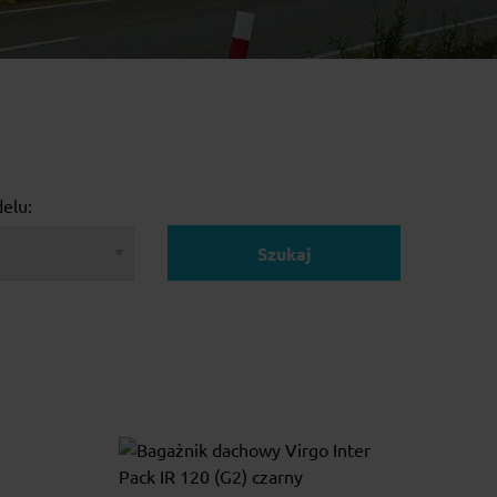
elu:
Szukaj