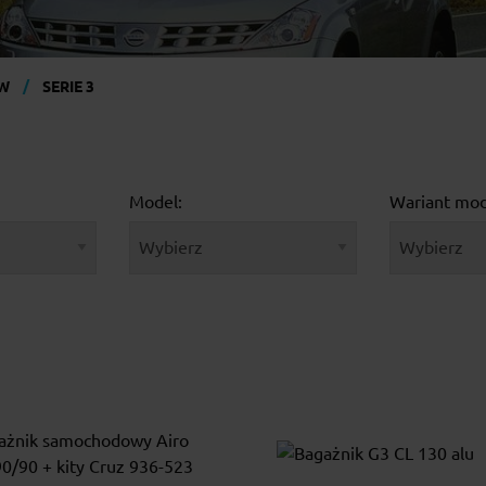
W
SERIE 3
Model:
Wariant mod