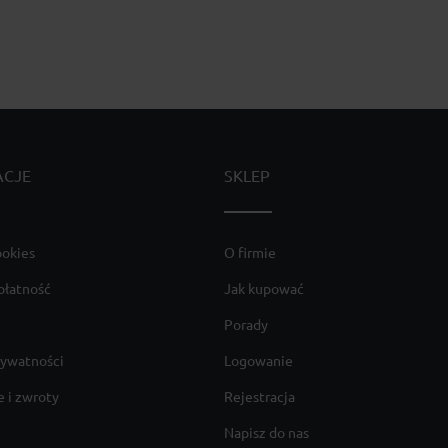
ACJE
SKLEP
ookies
O firmie
płatność
Jak kupować
Porady
rywatności
Logowanie
 i zwroty
Rejestracja
Napisz do nas