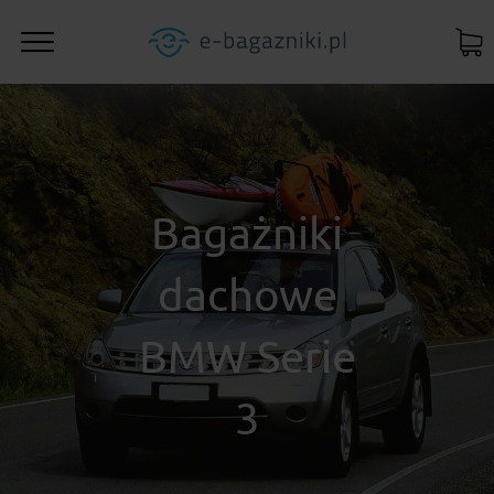
Bagażniki
dachowe
BMW Serie
3