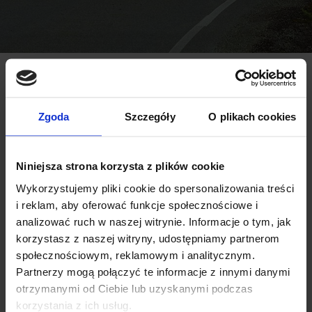
Do jakiego auta potrzebujesz bagażnik?
Marka auta:
Rok produkcji:
Zgoda
Szczegóły
O plikach cookies
Niniejsza strona korzysta z plików cookie
Model:
Wykorzystujemy pliki cookie do spersonalizowania treści
i reklam, aby oferować funkcje społecznościowe i
analizować ruch w naszej witrynie. Informacje o tym, jak
korzystasz z naszej witryny, udostępniamy partnerom
Wariant modelu:
społecznościowym, reklamowym i analitycznym.
Partnerzy mogą połączyć te informacje z innymi danymi
otrzymanymi od Ciebie lub uzyskanymi podczas
korzystania z ich usług.