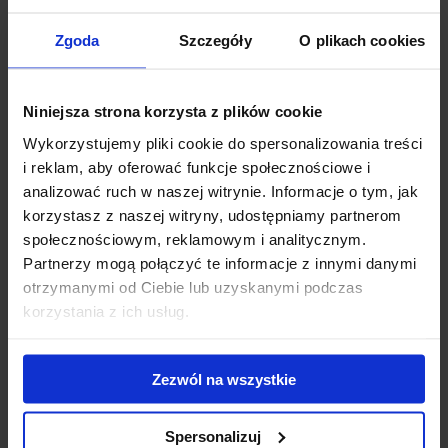
dopasowujący.
Zgoda
Szczegóły
O plikach cookies
Te elementy stanowią całość bagażnika dachowego. Stopa
Thule Edge Clamp wraz z kitem dopasowującym odpowiada
za szybki, bezpieczny i wygodny montaż bagażnika za
Niniejsza strona korzysta z plików cookie
krawędź dachu.
Wykorzystujemy pliki cookie do spersonalizowania treści
W celu właściwego zamocowania w zestawie znajduje się
i reklam, aby oferować funkcje społecznościowe i
klucz z sygnalizatorem siły dokręcenia. Aluminiowe belki
analizować ruch w naszej witrynie. Informacje o tym, jak
wyposażone w kanał montażowy T z Interfejsem
korzystasz z naszej witryny, udostępniamy partnerom
QuickAccess umożliwiający komfortowy montaż i demontaż
społecznościowym, reklamowym i analitycznym.
akcesoriów bez cięcia i wyjmowania gumy.
Partnerzy mogą połączyć te informacje z innymi danymi
otrzymanymi od Ciebie lub uzyskanymi podczas
Konstrukcja TrailEdge redukują opór aerodynamiczny dzięki
korzystania z ich usług.
separacji powietrza od belki.
Technologia WindDiffuser, która zmienia przepływ
Zezwól na wszystkie
powietrza, redukuje hałas i zmniejsza zużycie paliwa.
Wszystkie elementy objęte gwarancją producenta.
Spersonalizuj