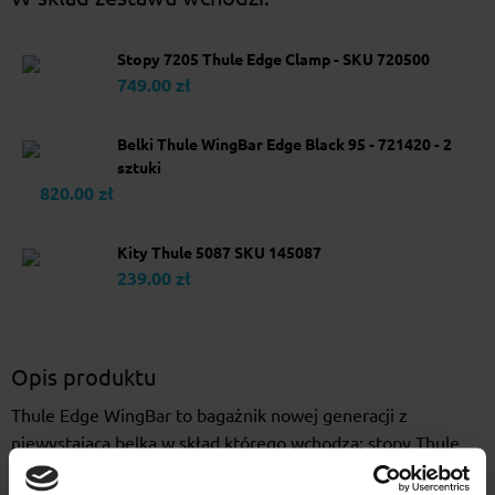
Stopy 7205 Thule Edge Clamp - SKU 720500
749.00 zł
Belki Thule WingBar Edge Black 95 - 721420 - 2
sztuki
820.00 zł
Kity Thule 5087 SKU 145087
239.00 zł
Opis produktu
Thule Edge WingBar to bagażnik nowej generacji z
niewystającą belką w skład którego wchodzą: stopy Thule
Edge Clamp, belki aluminiowe WingBar Edge oraz kit