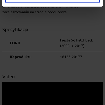
Gwarancja Thule Extended Warranty - 5 lat po
zarejestrowaniu na stronie producenta.
Specyfikacja
Fiesta 5d hatchback
FORD
(2008 -> 2017)
ID produktu
16135-20177
Video