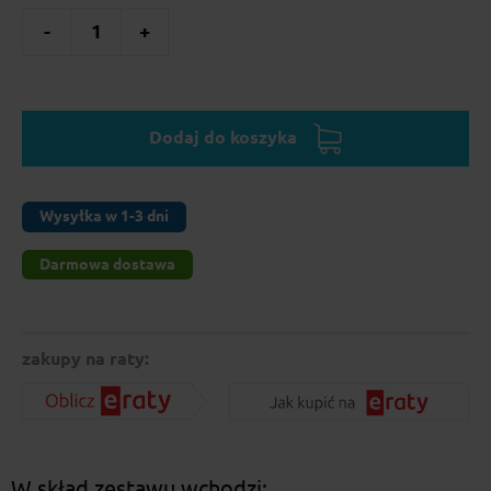
-
1
+
Dodaj do koszyka
Wysyłka w 1-3 dni
Darmowa dostawa
zakupy na raty:
W skład zestawu wchodzi: