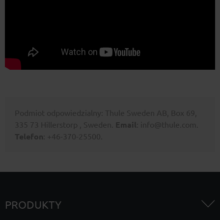
Podmiot odpowiedzialny: Thule Sweden AB, Box 69,
335 73 Hillerstorp , Sweden.
Email
: info@thule.com.
Telefon
: +46-370-25500.
PRODUKTY