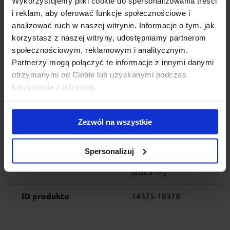
Wykorzystujemy pliki cookie do spersonalizowania treści
dopasować do innego samochodu poprzez wymianę stóp
i reklam, aby oferować funkcje społecznościowe i
lub belek.
analizować ruch w naszej witrynie. Informacje o tym, jak
Gwarancja 5 lat.
korzystasz z naszej witryny, udostępniamy partnerom
społecznościowym, reklamowym i analitycznym.
Partnerzy mogą połączyć te informacje z innymi danymi
Specyfikacja
otrzymanymi od Ciebie lub uzyskanymi podczas
korzystania z ich usług.
Insignia kombi
OPEL
zintegrowany reling
Zezwól na wszystkie
(2017 -> )
Austral 5d SUV
Spersonalizuj
RENAULT
zintegrowany reling
(2023 -> )
ID produktu
14375-18378