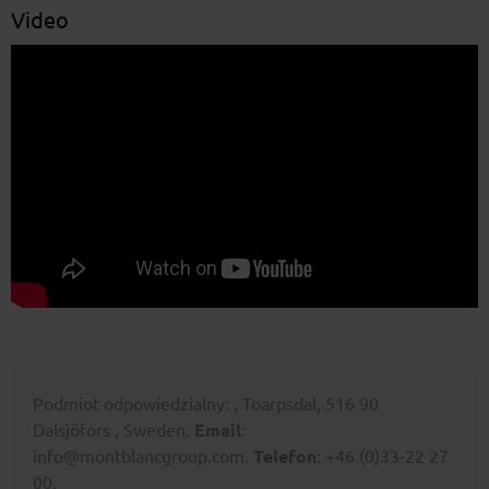
Video
Podmiot odpowiedzialny: , Toarpsdal, 516 90
Dalsjöfors , Sweden.
Email
:
info@montblancgroup.com.
Telefon
: +46 (0)33-22 27
00.