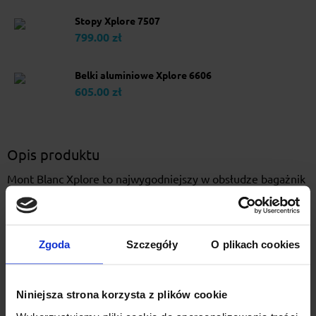
Stopy Xplore 7507
799.00 zł
Belki aluminiowe Xplore 6606
605.00 zł
Opis produktu
Mont Blanc Xplore to najwygodniejszy w obsłudze bagażnik
dachowy do samochodów z relingiem zintegrowanym jak i
tradycyjnym o niewielkim prześwitem. Montaż bagażnika
odbywa się bardzo intuicyjnie, bez użycia jakichkolwiek
Zgoda
Szczegóły
O plikach cookies
narzędzi i trwa zaledwie kilka sekund. Aluminiowa
aerodynamiczna belka wyposażona jest kanał montażowy
pozwala na wygodny i szybki montaż wszelkich akcesoriów.
Niniejsza strona korzysta z plików cookie
Bagażnik samochodowy Mont Blanc Xplore można