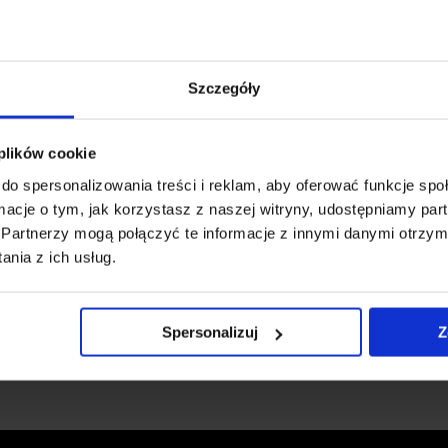
mocujący są specjalnie przystosowane do wybranego pojazdu.
Szczegóły
jestrowaniu na stronie producenta.
 plików cookie
do spersonalizowania treści i reklam, aby oferować funkcje sp
ormacje o tym, jak korzystasz z naszej witryny, udostępniamy p
Partnerzy mogą połączyć te informacje z innymi danymi otrzym
Capri EV 5d SUV (2025 -> )
nia z ich usług.
20058-24193
Spersonalizuj
Z