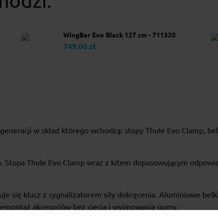
hodzi:
WingBar Evo Black 127 cm - 711320
749.00 zł
eneracji w skład którego wchodzą: stopy Thule Evo Clamp, bel
o. Stopa Thule Evo Clamp wraz z kitem dopasowującym odpowia
e się klucz z sygnalizatorem siły dokręcenia. Aluminiowe bel
emontaż akcesoriów bez cięcia i wyjmowania gumy.