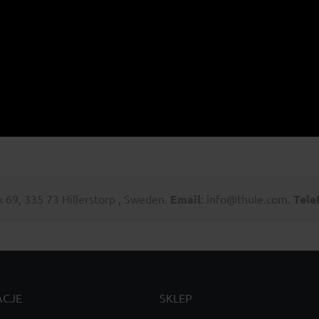
69, 335 73 Hillerstorp , Sweden.
Email
: info@thule.com.
Tele
ACJE
SKLEP