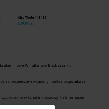
Kity Thule 145421
239.00 zł
ki aluminiowe WingBar Evo Black oraz kit
da za bezpieczny i wygodny montaż bagażnika za
ki wyposażone w kanał montażowy T z Interfejsem