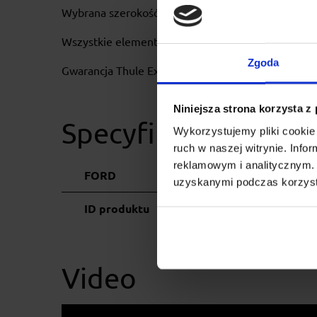
Wybrana szerokość belki bazowej, stopa i zestaw 
Wszystkie elementy objęte gwarancją producenta.
Zgoda
Gwarancja Thule Extended Warranty - 5 lat po zare
Niniejsza strona korzysta z
Specyfikacja
Wykorzystujemy pliki cookie 
ruch w naszej witrynie. Inf
reklamowym i analitycznym. 
FORD
uzyskanymi podczas korzysta
ID produktu
Video