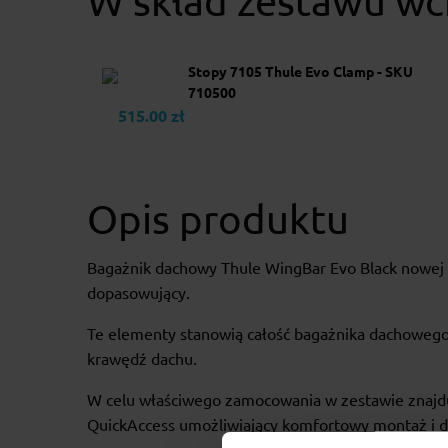
W skład zestawu wc
Stopy 7105 Thule Evo Clamp - SKU
710500
515.00 zł
Opis produktu
Bagażnik dachowy Thule WingBar Evo Black nowej g
dopasowujący.
Te elementy stanowią całość bagażnika dachoweg
krawędź dachu.
W celu właściwego zamocowania w zestawie znajduj
QuickAccess umożliwiający komfortowy montaż i d