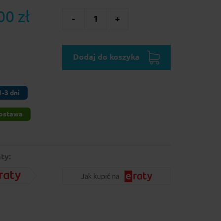
00 zł
-
1
+
Dodaj do koszyka
-3 dni
ostawa
ty: