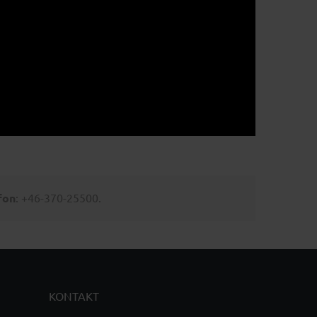
fon
: +46-370-25500.
KONTAKT