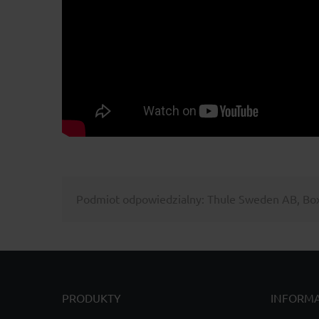
Podmiot odpowiedzialny: Thule Sweden AB, Box 
PRODUKTY
INFORM