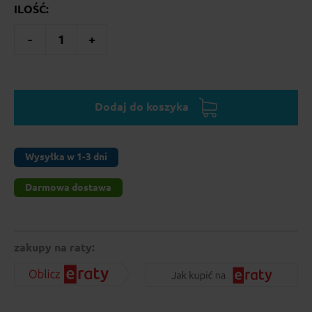
ILOŚĆ:
-
1
+
Dodaj do koszyka
Wysyłka w 1-3 dni
Darmowa dostawa
zakupy na raty: