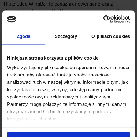
Thule Edge WingBar to bagażnik nowej generacji z
niewystającą belką w skład którego wchodzą: stopy Thule
Edge Clamp, belki aluminiowe WingBar Edge oraz kit
dopasowujący.
Zgoda
Szczegóły
O plikach cookies
Te elementy stanowią całość bagażnika dachowego. Stopa
Thule Edge Clamp wraz z kitem dopasowującym odpowiada
za szybki, bezpieczny i wygodny montaż bagażnika za
Niniejsza strona korzysta z plików cookie
krawędź dachu.
Wykorzystujemy pliki cookie do spersonalizowania treści
W celu właściwego zamocowania w zestawie znajduje się
i reklam, aby oferować funkcje społecznościowe i
analizować ruch w naszej witrynie. Informacje o tym, jak
klucz z sygnalizatorem siły dokręcenia. Aluminiowe belki
korzystasz z naszej witryny, udostępniamy partnerom
wyposażone w kanał montażowy T z Interfejsem
społecznościowym, reklamowym i analitycznym.
QuickAccess umożliwiający komfortowy montaż i demontaż
Partnerzy mogą połączyć te informacje z innymi danymi
akcesoriów bez cięcia i wyjmowania gumy.
otrzymanymi od Ciebie lub uzyskanymi podczas
Konstrukcja TrailEdge redukują opór aerodynamiczny dzięki
korzystania z ich usług.
separacji powietrza od belki.