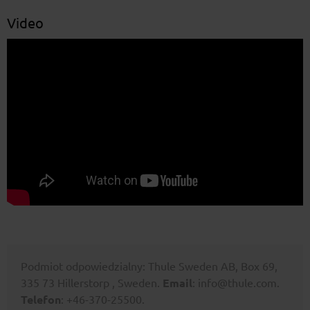
Video
Podmiot odpowiedzialny: Thule Sweden AB, Box 69,
335 73 Hillerstorp , Sweden.
Email
: info@thule.com.
Telefon
: +46-370-25500.