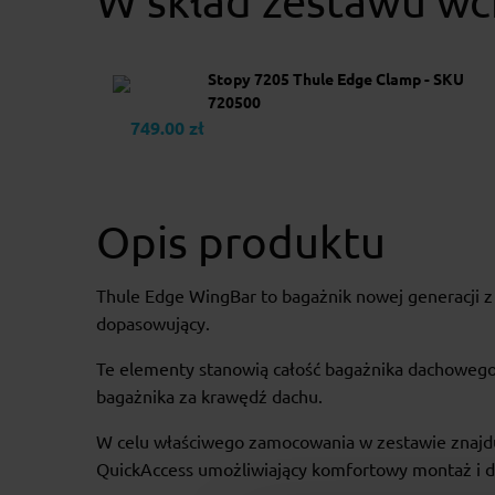
W skład zestawu wc
Stopy 7205 Thule Edge Clamp - SKU
720500
749.00 zł
Opis produktu
Thule Edge WingBar to bagażnik nowej generacji z
dopasowujący.
Te elementy stanowią całość bagażnika dachowego
bagażnika za krawędź dachu.
W celu właściwego zamocowania w zestawie znajduj
QuickAccess umożliwiający komfortowy montaż i d