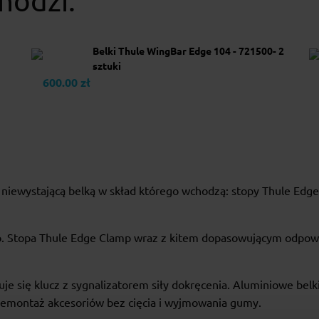
hodzi:
Belki Thule WingBar Edge 104 - 721500- 2
sztuki
600.00 zł
 niewystającą belką w skład którego wchodzą: stopy Thule Edge
. Stopa Thule Edge Clamp wraz z kitem dopasowującym odpowi
e się klucz z sygnalizatorem siły dokręcenia. Aluminiowe bel
emontaż akcesoriów bez cięcia i wyjmowania gumy.