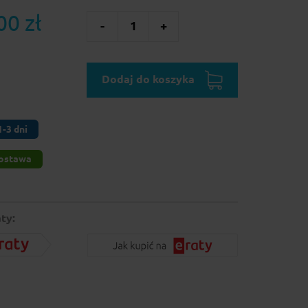
00 zł
-
1
+
Dodaj do koszyka
-3 dni
ostawa
ty: