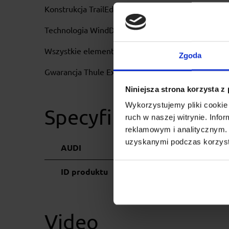
Konstrukcja TrailEdge redukują opór aerodynamiczny
Technologia WindDiffuser, która zmienia przepływ 
Wszystkie elementy objęte gwarancją producenta.
Zgoda
Gwarancja Thule Extended Warranty - 5 lat po zare
Niniejsza strona korzysta z
Wykorzystujemy pliki cookie 
Specyfikacja
ruch w naszej witrynie. Inf
reklamowym i analitycznym. 
uzyskanymi podczas korzysta
AUDI
ID produktu
Video