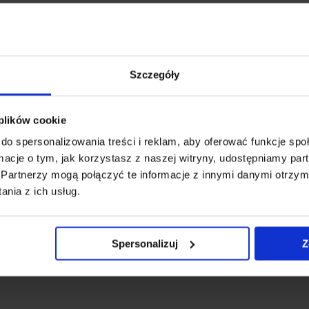
 dzięki separacji powietrza od belki.
powietrza, redukuje hałas i zmniejsza zużycie paliwa.
Szczegóły
jestrowaniu na stronie producenta.
 plików cookie
do spersonalizowania treści i reklam, aby oferować funkcje sp
ormacje o tym, jak korzystasz z naszej witryny, udostępniamy p
Partnerzy mogą połączyć te informacje z innymi danymi otrzym
nia z ich usług.
Q8 e-tron 5d SUV bez relin
18259-22348
Spersonalizuj
Z