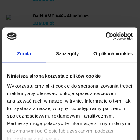
Belki AMC A46 - Aluminium
339.00 zł
Opis produktu
Zgoda
Szczegóły
O plikach cookies
Silver Line Inter Pack Aerodynamiczny, elegancki, dobrze
dopasowany do samochodu aluminiowy system nośny w
Niniejsza strona korzysta z plików cookie
bardzo konkurencyjnej cenie. Możliwość montażu
akcesoriów za pomocą wsuwek. Zamek w standardzie. 75 kg
Wykorzystujemy pliki cookie do spersonalizowania treści
nośności 3 lata gwarancji !!!
i reklam, aby oferować funkcje społecznościowe i
analizować ruch w naszej witrynie. Informacje o tym, jak
korzystasz z naszej witryny, udostępniamy partnerom
Specyfikacja
społecznościowym, reklamowym i analitycznym.
Partnerzy mogą połączyć te informacje z innymi danymi
Matiz 5d hatchback (1997
otrzymanymi od Ciebie lub uzyskanymi podczas
DAEWOO
-> 2005)
korzystania z ich usług.