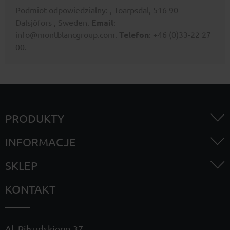
Podmiot odpowiedzialny: , Toarpsdal, 516 90
Dalsjöfors , Sweden.
Email
:
info@montblancgroup.com.
Telefon
: +46 (0)33-22 27
00.
PRODUKTY
INFORMACJE
SKLEP
KONTAKT
Al. Piłsudskiego 37