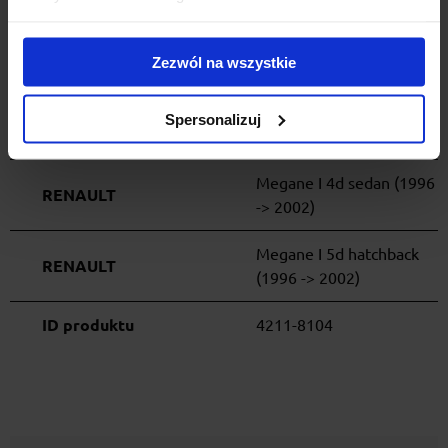
Yaris 5d hatchback (1999
TOYOTA
Zezwól na wszystkie
-> 2005)
S40 4d sedan (2000 ->
Spersonalizuj
VOLVO
2003)
Megane I 4d sedan (1996
RENAULT
-> 2002)
Megane I 5d hatchback
RENAULT
(1996 -> 2002)
ID produktu
4211-8104