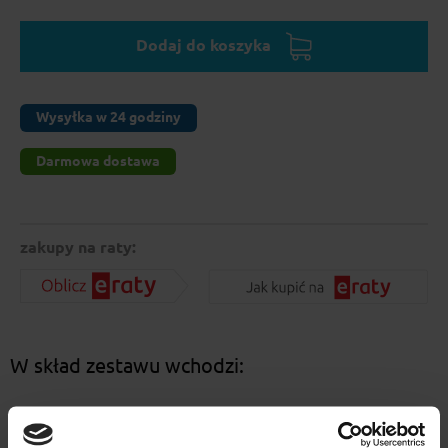
Dodaj do koszyka
Wysyłka w 24 godziny
Darmowa dostawa
zakupy na raty:
W skład zestawu wchodzi:
Fix 5014
399.00 zł