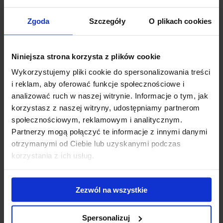
Zgoda
Szczegóły
O plikach cookies
Belki AMC A52 - Aluminium
359.00 zł
Niniejsza strona korzysta z plików cookie
Wykorzystujemy pliki cookie do spersonalizowania treści
Opis produktu
i reklam, aby oferować funkcje społecznościowe i
analizować ruch w naszej witrynie. Informacje o tym, jak
Silver Line Inter Pack Aerodynamiczny, elegancki, dobrze
korzystasz z naszej witryny, udostępniamy partnerom
dopasowany do samochodu aluminiowy system nośny w
społecznościowym, reklamowym i analitycznym.
bardzo konkurencyjnej cenie. Możliwość montażu
Partnerzy mogą połączyć te informacje z innymi danymi
akcesoriów za pomocą wsuwek. Montowany w fabrycznie
otrzymanymi od Ciebie lub uzyskanymi podczas
przygotowane miejsca Zamek w standardzie. 75 kg nośności
korzystania z ich usług.
3 lata gwarancji !!!
Zezwól na wszystkie
Specyfikacja
Spersonalizuj
X6 5d SUV bez relingu