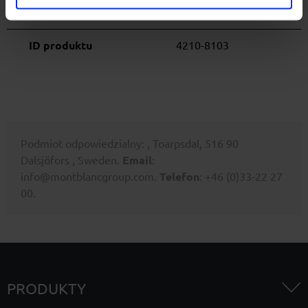
BMW
(E71) (2008 -> 2014)
ID produktu
4210-8103
Podmiot odpowiedzialny: , Toarpsdal, 516 90
Dalsjöfors , Sweden.
Email
:
info@montblancgroup.com.
Telefon
: +46 (0)33-22 27
00.
PRODUKTY