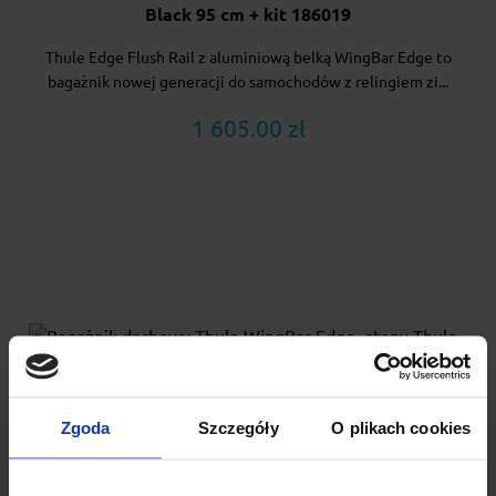
Black 95 cm + kit 186019
Thule Edge Flush Rail z aluminiową belką WingBar Edge to
bagażnik nowej generacji do samochodów z relingiem zi...
1 605.00 zł
Zgoda
Szczegóły
O plikach cookies