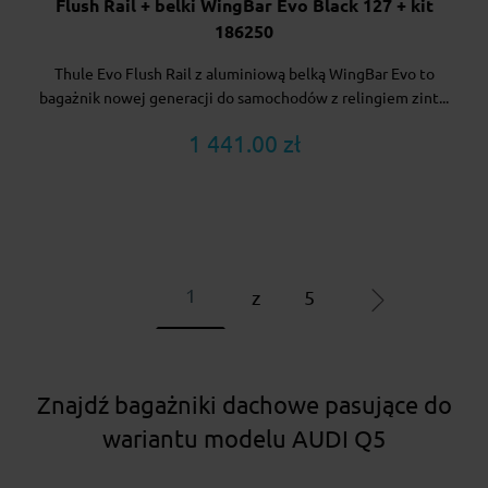
Flush Rail + belki WingBar Evo Black 127 + kit
186250
Thule Evo Flush Rail z aluminiową belką WingBar Evo to
bagażnik nowej generacji do samochodów z relingiem zint...
1 441.00 zł
z
5
Znajdź bagażniki dachowe pasujące do
wariantu modelu AUDI Q5