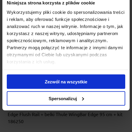
Niniejsza strona korzysta z plików cookie
Bagażnik dachowy Thule WingBar Edge- stopy
Wykorzystujemy pliki cookie do spersonalizowania treści
Thule Edge Flush Rail + belki Thule WingBar Edge
i reklam, aby oferować funkcje społecznościowe i
95 cm + kit 186045
analizować ruch w naszej witrynie. Informacje o tym, jak
Thule Edge Flush Rail z aluminiową belką WingBar Edge to
korzystasz z naszej witryny, udostępniamy partnerom
bagażnik nowej generacji do samochodów z relingiem zi...
społecznościowym, reklamowym i analitycznym.
Partnerzy mogą połączyć te informacje z innymi danymi
1 495.00 zł
otrzymanymi od Ciebie lub uzyskanymi podczas
korzystania z ich usług.
Zezwól na wszystkie
Spersonalizuj