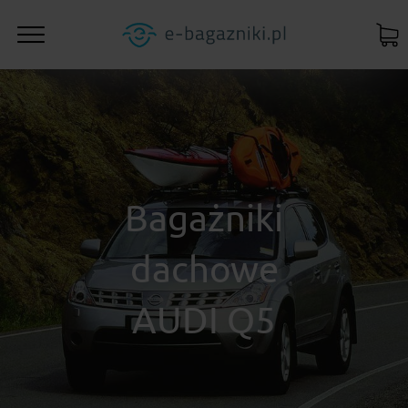
Bagażniki
dachowe
AUDI Q5