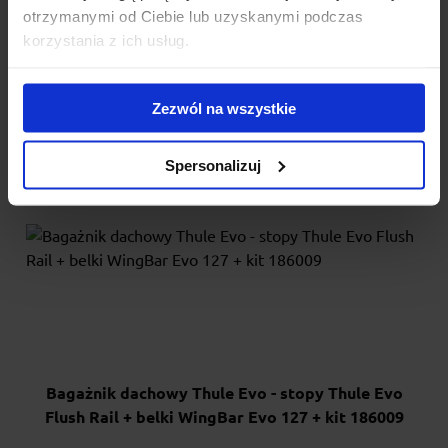
otrzymanymi od Ciebie lub uzyskanymi podczas
1 310.00 zł
korzystania z ich usług.
Zezwól na wszystkie
Spersonalizuj
Bagażnik dachowy Thule Evo - stopy Thule Evo
Flush Rail + belki WingBar Evo 127 + kit 186009