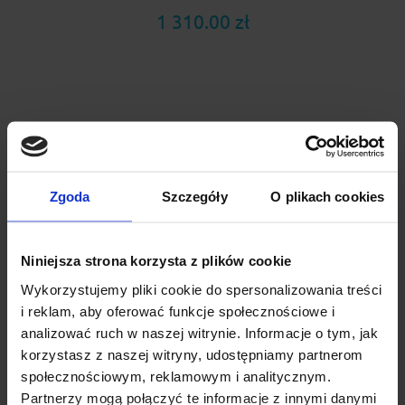
1 310.00 zł
Zgoda
Szczegóły
O plikach cookies
Niniejsza strona korzysta z plików cookie
Wykorzystujemy pliki cookie do spersonalizowania treści
i reklam, aby oferować funkcje społecznościowe i
analizować ruch w naszej witrynie. Informacje o tym, jak
Bagażnik samochodowy - Mont Blanc Xplore RF 204
korzystasz z naszej witryny, udostępniamy partnerom
społecznościowym, reklamowym i analitycznym.
Mont Blanc Xplore to najwygodniejszy w obsłudze bagażnik
Partnerzy mogą połączyć te informacje z innymi danymi
dachowy do samochodów z relingiem zintegrowanym jak i...