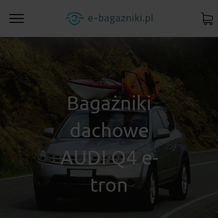
Bagażniki
dachowe
AUDI Q4 e-
tron