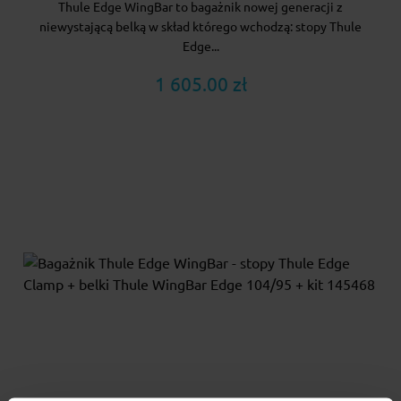
Thule Edge WingBar to bagażnik nowej generacji z
niewystającą belką w skład którego wchodzą: stopy Thule
Edge...
1 605.00 zł