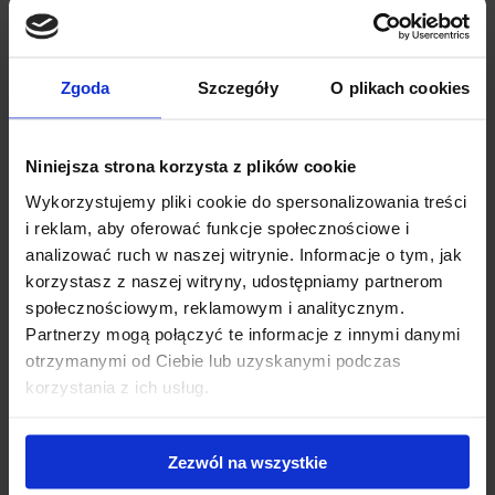
Bagażnik Thule Edge WingBar - stopy Thule Edge
Clamp + belki Thule WingBar Edge 104/95 + kit
145468
Zgoda
Szczegóły
O plikach cookies
Thule Edge WingBar to bagażnik nowej generacji z
niewystającą belką w skład którego wchodzą: stopy Thule
Edge...
Niniejsza strona korzysta z plików cookie
1 495.00 zł
Wykorzystujemy pliki cookie do spersonalizowania treści
i reklam, aby oferować funkcje społecznościowe i
analizować ruch w naszej witrynie. Informacje o tym, jak
korzystasz z naszej witryny, udostępniamy partnerom
społecznościowym, reklamowym i analitycznym.
Partnerzy mogą połączyć te informacje z innymi danymi
otrzymanymi od Ciebie lub uzyskanymi podczas
korzystania z ich usług.
Zezwól na wszystkie