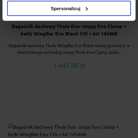
Spersonalizuj
Bagażnik dachowy Thule Evo- stopy Evo Clamp +
belki WingBar Evo Black 135 + kit 145468
Bagażnik dachowy Thule WingBar Evo Black nowej generacji w
skład którego wchodzą: stopy Thule Evo Clamp, belki...
1 441.00 zł