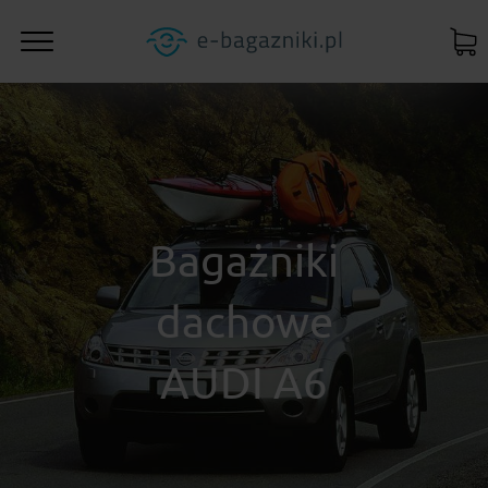
Bagażniki
dachowe
AUDI A6