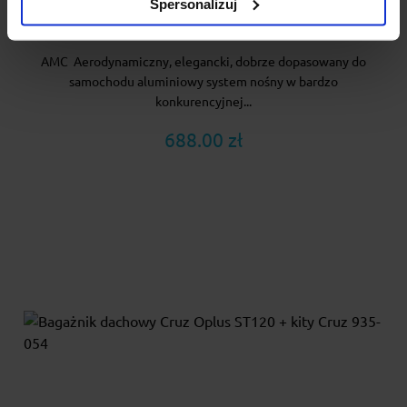
Spersonalizuj
Bagażnik dachowy AMC stopy 5002 i belki A46
AMC Aerodynamiczny, elegancki, dobrze dopasowany do
samochodu aluminiowy system nośny w bardzo
konkurencyjnej...
688.00 zł