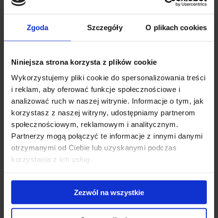
054
Zgoda
Szczegóły
O plikach cookies
Cruz Airo to bagażnik dachowy z aerodynamiczną belką
aluminiową zaprojektowany tak, aby zapewnić najwyższy sto...
754.00 zł
Niniejsza strona korzysta z plików cookie
Wykorzystujemy pliki cookie do spersonalizowania treści
i reklam, aby oferować funkcje społecznościowe i
analizować ruch w naszej witrynie. Informacje o tym, jak
korzystasz z naszej witryny, udostępniamy partnerom
społecznościowym, reklamowym i analitycznym.
Partnerzy mogą połączyć te informacje z innymi danymi
otrzymanymi od Ciebie lub uzyskanymi podczas
korzystania z ich usług.
Zezwól na wszystkie