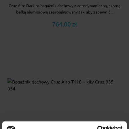
Cruz Airo Dark to bagażnik dachowy z aerodynamiczną, czarną
belką aluminiową zaprojektowany tak, aby zapewnić...
764.00 zł
Bagażnik dachowy Cruz Airo T118 + kity Cruz 935-