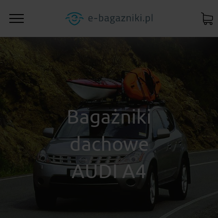
Bagażniki
dachowe
AUDI A4