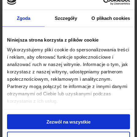
Belki dachowe Cruz Airo Fuse są stosowane w połączeniu z
zestawami montażowymi Cruz Kit Optiplus FIX, które
Zgoda
Szczegóły
O plikach cookies
zawierają miękkie gumowe elementy ozdobne pokrywające
przestrzeń między zapięciami a dachem pojazdu, co w
istotny sposób wpływa na poprawę estetyki.
Niniejsza strona korzysta z plików cookie
Wykorzystujemy pliki cookie do spersonalizowania treści
Ich konstrukcja jest bezpieczna, atrakcyjna i wydajna,
i reklam, aby oferować funkcje społecznościowe i
wyróżnia się lepszym współczynnikiem aerodynamicznym,
analizować ruch w naszej witrynie. Informacje o tym, jak
lepszym tłumieniem hałasu i mniejszym zużyciem paliwa.
korzystasz z naszej witryny, udostępniamy partnerom
Belki dachowe Cruz Airo Fuse wyróżniają się łatwym
społecznościowym, reklamowym i analitycznym.
montażem na dachu pojazdu oraz łatwą instalacją
Partnerzy mogą połączyć te informacje z innymi danymi
wszelkiego rodzaju akcesoriów w górnej szczelinie profilu.
otrzymanymi od Ciebie lub uzyskanymi podczas
korzystania z ich usług.
Specyfikacja
Zezwól na wszystkie
Carens 5d MPV