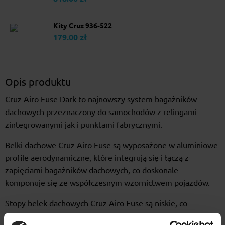
Kity Cruz 936-522
179.00 zł
Opis produktu
Cruz Airo Fuse Dark to najnowszy system bagażników
dachowych przeznaczony do samochodów z relingami
zintegrowanymi jak i punktami fabrycznymi.
Belki dachowe Cruz Airo Fuse są wyposażone w aluminiowe
profile aerodynamiczne, które integrują się i łączą z
zapięciami bagażników dachowych, co doskonale
komponuje się ze współczesnym wzornictwem pojazdów.
Stopy belek dachowych Cruz Airo Fuse są niskie, co
zmniejsza całkowitą wysokość zestawu.