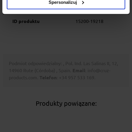
KIA
zintegrowany reling (mk
Spersonalizuj
III) (2013-> 2016)
ID produktu
15200-19218
Podmiot odpowiedzialny: , Pol. Ind. Las Salinas II, 12,
14960 Rute (Córdoba) , Spain.
Email
: info@cruz-
products.com.
Telefon
: +34 957 533 169.
Produkty powiązane: