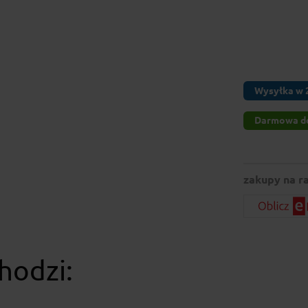
Wysyłka w 
Darmowa d
zakupy na ra
hodzi: