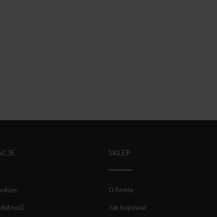
ACJE
SKLEP
ookies
O firmie
płatność
Jak kupować