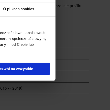
odzaju akcesoriów w górnej szczelinie profilu.
O plikach cookies
ołecznościowe i analizować
artnerom społecznościowym,
> )
anymi od Ciebie lub
10 -> 2015)
010)
ezwól na wszystkie
2006 -> 2014)
2015 -> 2019)