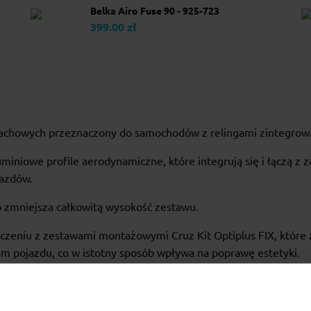
Belka Airo Fuse 90 - 925-723
399.00 zł
achowych przeznaczony do samochodów z relingami zintegrowa
miniowe profile aerodynamiczne, które integrują się i łączą z
azdów.
o zmniejsza całkowitą wysokość zestawu.
ączeniu z zestawami montażowymi Cruz Kit Optiplus FIX, któr
m pojazdu, co w istotny sposób wpływa na poprawę estetyki.
dajna, wyróżnia się lepszym współczynnikiem aerodynamicznym,