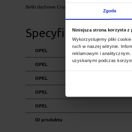
Belki dachowe Cruz Airo Fuse wyróżniają się łatwy
Zgoda
Specyfikacja
Niniejsza strona korzysta z
Wykorzystujemy pliki cookie 
ruch w naszej witrynie. Inf
OPEL
reklamowym i analitycznym. 
uzyskanymi podczas korzysta
OPEL
OPEL
OPEL
OPEL
ID produktu