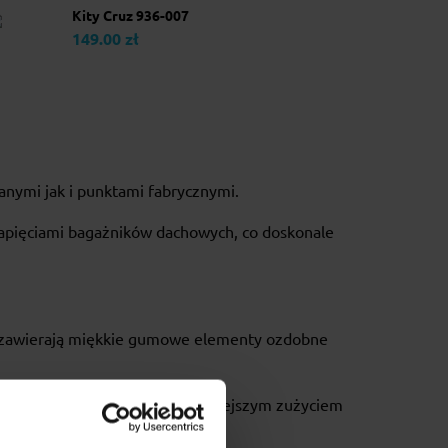
Kity Cruz 936-007
149.00 zł
nymi jak i punktami fabrycznymi.
 zapięciami bagażników dachowych, co doskonale
e zawierają miękkie gumowe elementy ozdobne
 lepszym tłumieniem hałasu i mniejszym zużyciem