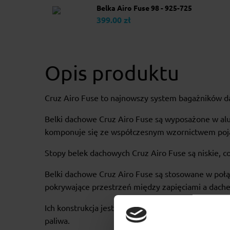
Belka Airo Fuse 98 - 925-725
399.00 zł
Opis produktu
Cruz Airo Fuse to najnowszy system bagażników d
Belki dachowe Cruz Airo Fuse są wyposażone w alu
komponuje się ze współczesnym wzornictwem poj
Stopy belek dachowych Cruz Airo Fuse są niskie, c
Belki dachowe Cruz Airo Fuse są stosowane w poł
pokrywające przestrzeń między zapięciami a dache
Ich konstrukcja jest bezpieczna, atrakcyjna i wy
paliwa.