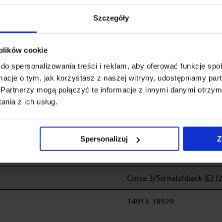
m montażem na dachu pojazdu oraz łatwą instalacją wszelkiego r
Szczegóły
 plików cookie
do spersonalizowania treści i reklam, aby oferować funkcje sp
ormacje o tym, jak korzystasz z naszej witryny, udostępniamy p
Adam 3d hatchback (2013 -
Partnerzy mogą połączyć te informacje z innymi danymi otrzym
nia z ich usług.
Astra 5d hatchback (J) (20
Meriva 5d MPV (2003 -> 2
Spersonalizuj
Z
Corsa 3/5d hatchback (D) (
Corsa 3/5d hatchback (E) (
14913-18929