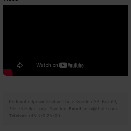
Podmiot odpowiedzialny: Thule Sweden AB, Box 69,
335 73 Hillerstorp , Sweden.
Email
: info@thule.com.
Telefon
: +46-370-25500.