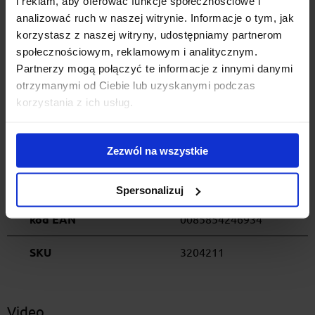
i reklam, aby oferować funkcje społecznościowe i
analizować ruch w naszej witrynie. Informacje o tym, jak
Specyfikacja
korzystasz z naszej witryny, udostępniamy partnerom
społecznościowym, reklamowym i analitycznym.
Wymiary
37 x 20 x 40 cm
Partnerzy mogą połączyć te informacje z innymi danymi
otrzymanymi od Ciebie lub uzyskanymi podczas
Pojemność
25 l
korzystania z ich usług.
Masa
1,95 kg
Zezwól na wszystkie
Wodoodporność
IPX4
ID produktu
16838-20889
Spersonalizuj
kod EAN
0085854246934
SKU
3204211
Video