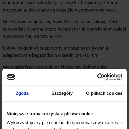
wodoodpornych sakw turystycznych z łatwym systemem
mocowania, doskonały na wszelkie wyprawy rowerowe.
W zestawie znajdują się dwie 25-cio litrowe sakwy, które
zapewniają ochronę przed deszczem lub opryskaniem dzięki
wodoodpornej warstwie IPX4
Łatwy, wygodny i bezpieczny montaż bez używania
adapterów na bagażnikach o średnicy 8-16 mm.
Wewnątrz trzy kieszenie na klucze czy dokumenty.
Zdejmowane pasy naramienne do łatwego noszenia po
zdjęciu z roweru
Zgoda
Szczegóły
O plikach cookies
Bądź widoczny i bezpieczny dzięki paskom mocującym
światła po obu stronach torby.
Niniejsza strona korzysta z plików cookie
Lepsza widoczność dzięki elementom odblaskowym.
Wykorzystujemy pliki cookie do spersonalizowania treści