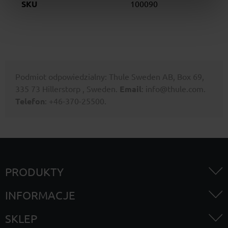
SKU
100090
Podmiot odpowiedzialny: Thule Sweden AB, Box 69,
335 73 Hillerstorp , Sweden.
Email
: info@thule.com.
Telefon
: +46-370-25500.
PRODUKTY
INFORMACJE
SKLEP