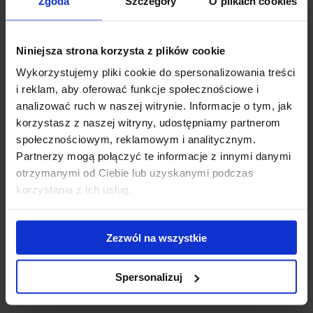
Zgoda
Szczegóły
O plikach cookies
Opatentowany stelaż do mocowania z przodu jak i tyły
roweru. Doskonale nadaje się do montażu przedniej części
większości rowerów — od górskich z pełną amortyzacją po
Niniejsza strona korzysta z plików cookie
rowery do jazdy miejskiej i szosowe.
Wykorzystujemy pliki cookie do spersonalizowania treści
Stelaż dobrze trzyma się pod dużym obciążeniem.
i reklam, aby oferować funkcje społecznościowe i
Pomagają w tym gumowane uchwyty, które zapobiegają
analizować ruch w naszej witrynie. Informacje o tym, jak
korzystasz z naszej witryny, udostępniamy partnerom
przesuwaniu i chronią ramę roweru
społecznościowym, reklamowym i analitycznym.
Łatwy montaż i zdejmowanie dzięki wygodnemu dostępowi
Partnerzy mogą połączyć te informacje z innymi danymi
do systemu montażu.
otrzymanymi od Ciebie lub uzyskanymi podczas
korzystania z ich usług.
Specyfikacja
Zezwól na wszystkie
ID produktu
13323-17298
Spersonalizuj
kod EAN
091021049567