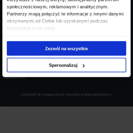
społecznościowym, reklamowym i analitycznym.
KONTAKT
Partnerzy mogą połączyć te informacje z innymi danymi
otrzymanymi od Ciebie lub uzyskanymi podczas
korzystania z ich usług.
Al. Piłsudskiego 37
10-577 Olsztyn
Zezwól na wszystkie
536 111 234
Spersonalizuj
kontakt@e-bagazniki.pl
facebook
Copyright ©
e-bagazniki.pl
. Wszelkie prawa zastrzeżone.