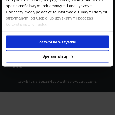
społecznościowym, reklamowym i analitycznym.
KONTAKT
Partnerzy mogą połączyć te informacje z innymi danymi
otrzymanymi od Ciebie lub uzyskanymi podczas
korzystania z ich usług.
Al. Piłsudskiego 37
10-577 Olsztyn
Zezwól na wszystkie
536 111 234
Spersonalizuj
kontakt@e-bagazniki.pl
facebook
Copyright ©
e-bagazniki.pl
. Wszelkie prawa zastrzeżone.