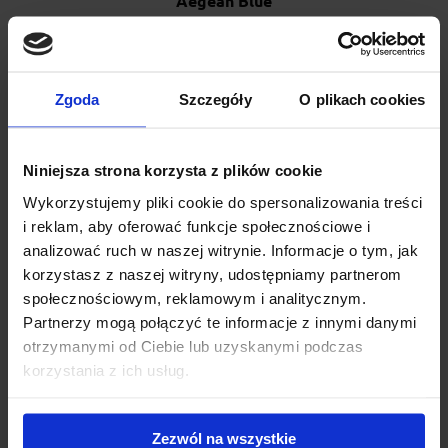
Aegean Blue
Thule Yepp 2 Mini to miękki i solidny fotelik rowerowy dla
dzieci gwarantuje wygodną i bezpieczną jazdę z przo...
Zgoda
Szczegóły
O plikach cookies
529.00 zł
Niniejsza strona korzysta z plików cookie
Wykorzystujemy pliki cookie do spersonalizowania treści
i reklam, aby oferować funkcje społecznościowe i
analizować ruch w naszej witrynie. Informacje o tym, jak
korzystasz z naszej witryny, udostępniamy partnerom
społecznościowym, reklamowym i analitycznym.
Partnerzy mogą połączyć te informacje z innymi danymi
otrzymanymi od Ciebie lub uzyskanymi podczas
korzystania z ich usług.
Zezwól na wszystkie