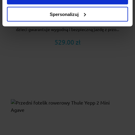
Przedni fotelik rowerowy Thule Yepp 2 Mini
Fennel Tan
Spersonalizuj
Thule Yepp 2 Mini to miękki i solidny fotelik rowerowy dla
dzieci gwarantuje wygodną i bezpieczną jazdę z przo...
529.00 zł