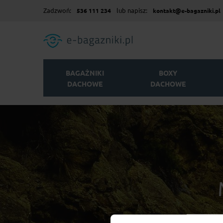
Zadzwoń:
lub napisz:
536 111 234
kontakt@e-bagazniki.pl
BAGAŻNIKI
BOXY
DACHOWE
DACHOWE