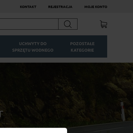
KONTAKT
REJESTRACJA
MOJE KONTO
Szukaj
UCHWYTY DO
POZOSTAŁE
SPRZĘTU WODNEGO
KATEGORIE
r