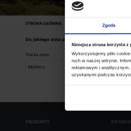
STRONA GŁÓWNA
BAGAŻNIKI DACHOWE
ME
Zgoda
Do jakiego auta potrzebujesz bagażnik?
Niniejsza strona korzysta z
Wykorzystujemy pliki cookie 
Marka auta:
Rok produkcji:
ruch w naszej witrynie. Inf
reklamowym i analitycznym. 
uzyskanymi podczas korzysta
PRODUKTY
INFORM