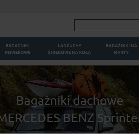
BAGAŻNIKI
ŁAŃCUCHY
BAGAŻNIKI NA
ROWEROWE
ŚNIEGOWE NA KOŁA
NARTY
Bagażniki dachowe
MERCEDES BENZ Sprinte