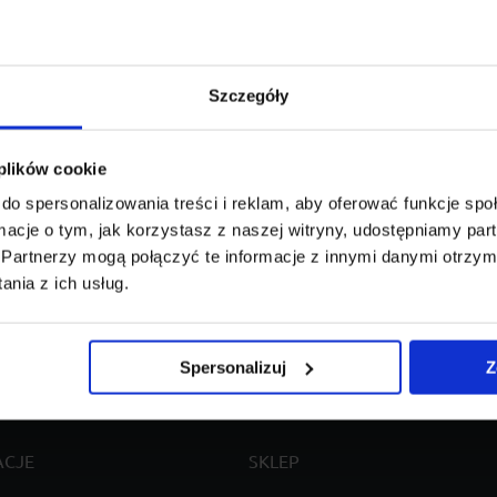
RCEDES BENZ
SPRINTER
Szczegóły
 plików cookie
do spersonalizowania treści i reklam, aby oferować funkcje sp
Model:
Wariant mod
ormacje o tym, jak korzystasz z naszej witryny, udostępniamy p
Partnerzy mogą połączyć te informacje z innymi danymi otrzym
nia z ich usług.
Spersonalizuj
Z
ACJE
SKLEP