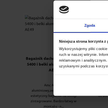
Zgoda
Niniejsza strona korzysta z
Wykorzystujemy pliki cookie 
ruch w naszej witrynie. Inf
Bagażnik dachowy stopy AMC
Baga
reklamowym i analitycznym. 
5400 i belki aluminiowe Aero
Cruz 
uzyskanymi podczas korzysta
AE49
Amc Aero to
Cr
aluminiowy,aerodynamiczny,
estety
estetyczny bagażnik na relingi
do aut
zintegrowane. Bardzo łatwy w
montażu - n...