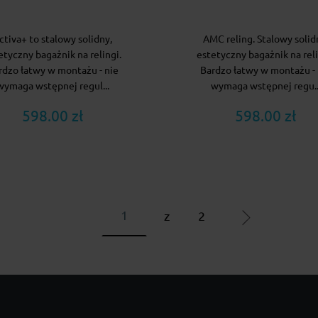
ctiva+ to stalowy solidny,
AMC reling. Stalowy solid
etyczny bagażnik na relingi.
estetyczny bagażnik na reli
rdzo łatwy w montażu - nie
Bardzo łatwy w montażu - 
wymaga wstępnej regul...
wymaga wstępnej regu..
598.00 zł
598.00 zł
z
2