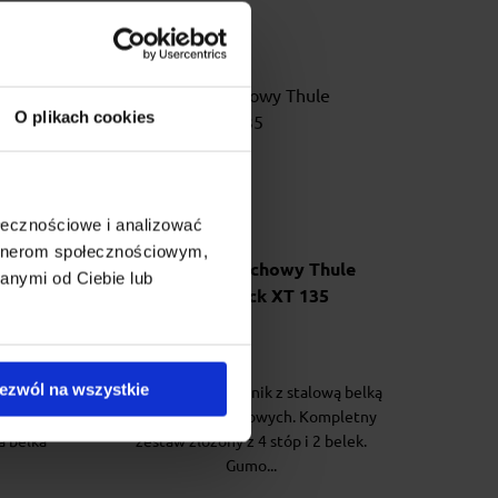
O plikach cookies
ołecznościowe i analizować
artnerom społecznościowym,
lingi
Bagażnik dachowy Thule
anymi od Ciebie lub
topy
SmartRack XT 135
ng
ezwól na wszystkie
ny,
Uniwersalny bagażnik z stalową belką
żnik do
do relingów dachowych. Kompletny
a belka
zestaw złożony z 4 stóp i 2 belek.
Gumo...