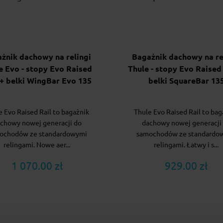
żnik dachowy na relingi
Bagażnik dachowy na re
e Evo - stopy Evo Raised
Thule - stopy Evo Raised 
 + belki WingBar Evo 135
belki SquareBar 13
e Evo Raised Rail to bagażnik
Thule Evo Raised Rail to bag
chowy nowej generacji do
dachowy nowej generacji
ochodów ze standardowymi
samochodów ze standardo
relingami. Nowe aer...
relingami. Łatwy i s...
1 070.00 zł
929.00 zł