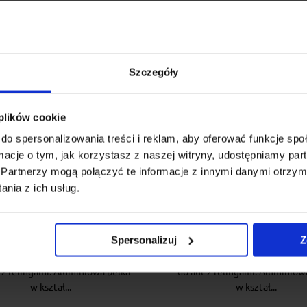
Szczegóły
 plików cookie
do spersonalizowania treści i reklam, aby oferować funkcje sp
ormacje o tym, jak korzystasz z naszej witryny, udostępniamy p
żnik dachowy na relingi
Bagażnik dachowy na re
Partnerzy mogą połączyć te informacje z innymi danymi otrzym
Airo 133 + stopy Cruz fix
Cruz Airo Dark 133 + s
nia z ich usług.
raised railing
Cruz fix raised raili
Spersonalizuj
Z
uz Airo to aerodynamiczny,
Cruz Airo to aerodynamicz
czny i wytrzymały bagażnik do
estetyczny i wytrzymały baga
 z relingami. Aluminiowa belka
do aut z relingami. Aluminiow
w kształ...
w kształ...