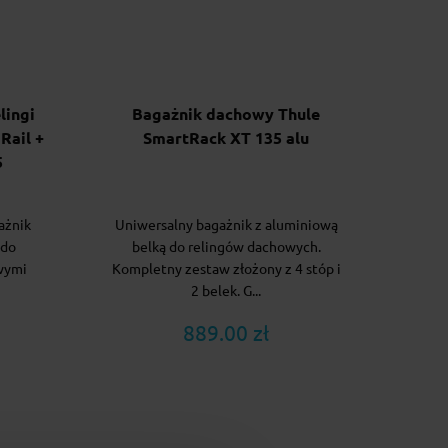
lingi
Bagażnik dachowy Thule
Rail +
SmartRack XT 135 alu
5
ażnik
Uniwersalny bagażnik z aluminiową
 do
belką do relingów dachowych.
wymi
Kompletny zestaw złożony z 4 stóp i
2 belek. G...
889.00 zł