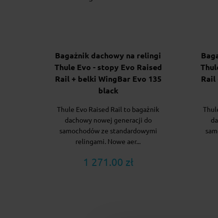
Bagażnik dachowy na relingi
Baga
Thule Evo - stopy Evo Raised
Thul
Rail + belki WingBar Evo 135
Rail
black
Thule Evo Raised Rail to bagażnik
Thul
dachowy nowej generacji do
da
samochodów ze standardowymi
sam
relingami. Nowe aer...
1 271.00 zł