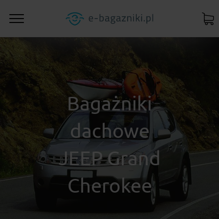
Bagażniki
dachowe
JEEP Grand
Cherokee