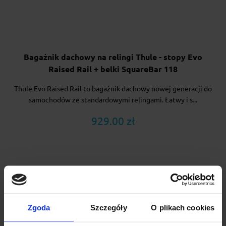
Bagażnik dachowy na relingi Thule - stopy Evo
Raised Rail + belki SquareBar 118
Thule Evo Raised Rail to bagażnik dachowy nowej generacji do
samochodów ze standardowymi relingami. Łatwy i s...
929.00 zł
Zgoda
Szczegóły
O plikach cookies