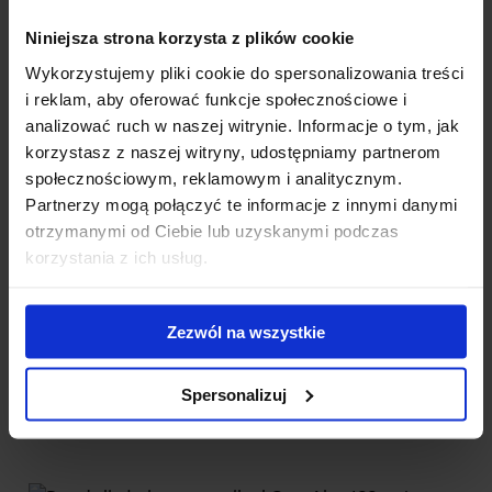
Niniejsza strona korzysta z plików cookie
Wykorzystujemy pliki cookie do spersonalizowania treści
i reklam, aby oferować funkcje społecznościowe i
analizować ruch w naszej witrynie. Informacje o tym, jak
korzystasz z naszej witryny, udostępniamy partnerom
Bagażnik dachowy Thule SmartRack XT 135 alu
społecznościowym, reklamowym i analitycznym.
Partnerzy mogą połączyć te informacje z innymi danymi
Uniwersalny bagażnik z aluminiową belką do relingów
otrzymanymi od Ciebie lub uzyskanymi podczas
dachowych. Kompletny zestaw złożony z 4 stóp i 2 belek. G...
korzystania z ich usług.
889.00 zł
Zezwól na wszystkie
Spersonalizuj